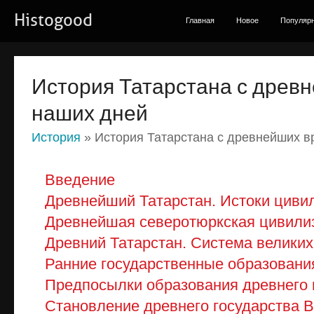
Histogood
Главная
Новое
Популяр
История Татарстана с древ
наших дней
История
» История Татарстана с древнейших в
Введение
Древнейший Татарстан. Истоки циви
Древнейшая северотюркская цивили
Древний Татарстан. Система велики
Ранние государственные образовани
Предпосылки образования древнего г
Становление древнего государства 