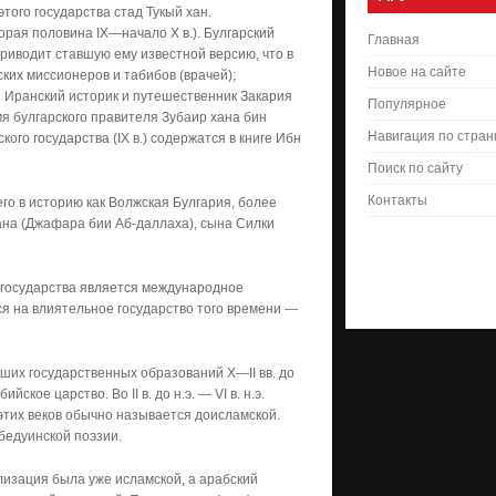
ого государства стад Тукый хан.
орая половина IX—начало X в.). Булгарский
Главная
риводит ставшую ему известной версию, что в
Новое на сайте
ких миссионеров и табибов (врачей);
. Иранский историк и путешественник Закария
Популярное
мя булгарского правителя Зубаир хана бин
Навигация по стра
го государства (IX в.) содержатся в книге Ибн
Поиск по сайту
Контакты
го в историю как Волжская Булгария, более
ана (Джафара бии Аб-даллаха), сына Силки
 государства является международное
ся на влиятельное государство того времени —
ших государственных образований X—II вв. до
кое царство. Во II в. до н.э. — VI в. н.э.
этих веков обычно называется доисламской.
бедуинской поэзии.
лизация была уже исламской, а арабский