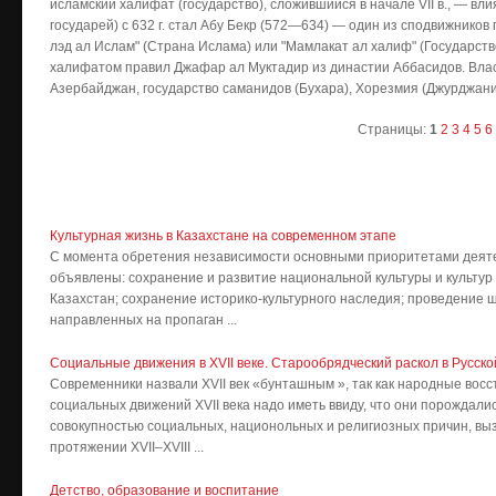
исламский халифат (государство), сложившийся в начале VII в., — в
государей) с 632 г. стал Абу Бекр (572—634) — один из сподвижников
лэд ал Ислам" (Страна Ислама) или "Мамлакат ал халиф" (Государство
халифатом правил Джафар ал Муктадир из династии Аббасидов. Влас
Азербайджан, государство саманидов (Бухара), Хорезмия (Джурджани
Страницы:
1
2
3
4
5
6
Культурная жизнь в Казахстане на современном этапе
С момента обретения независимости основными приоритетами деяте
объявлены: сохранение и развитие национальной культуры и культур
Казахстан; сохранение историко-культурного наследия; проведение 
направленных на пропаган ...
Социальные движения в XVII веке. Старообрядческий раскол в Русск
Современники назвали XVII век «бунташным », так как народные восс
социальных движений XVII века надо иметь ввиду, что они порождали
совокупностью социальных, национольных и религиозных причин, вы
протяжении XVII–XVIII ...
Детство, образование и воспитание