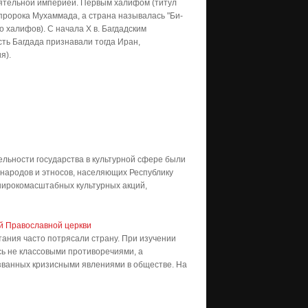
лиятельной империей. Первым халифом (титул
 пророка Мухаммада, а страна называлась "Би-
 халифов). С начала X в. Багдадским
ть Багдада признавали тогда Иран,
я).
льности государства в культурной сфере были
 народов и этносов, населяющих Республику
широкомасштабных культурных акций,
ой Православной церкви
тания часто потрясали страну. При изучении
сь не классовыми противоречиями, а
званных кризисными явлениями в обществе. На