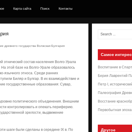
ное
Карта сайта
Поиск
Контакты
ария
ие древнего государства Волжская Булгария
Самое интерес
й этнический состав населения Волго-Урала
Воспитание в Спар
. На этой базе на Волго-Урале образовалось
о-язычного этноса. Среди ранних
Берия Лаврентий П
упили Биляр и Булгар. В их взаимодействие и
ние государственные образования: Сувар,
Петр I, исторически
Палеография Древн
 уровню политического объединения. Внешним
Восстание краснобр
ости контролировать и опекать периферию.
Первобытная эпоха
сударственной зрелости, выдвижение
 эти шаги были сделаны в середине IX в. По
Другое