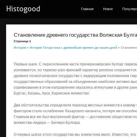
Histogood
Главная
Новое
Популяр
Становление древнего государства Волжская Булг
Страница 1
История
»
История Татарстана с древнейших времен до наших дней
» Становлен
Первые шаги. С переселением части причерноморских булгар тюркски
усиливается, но тюркско-угро-финский характер региона сохраняется
древнее полиэтническое государство с лидирующим положением тюрк
государственных образований за объединение наиболее активно выст
соревнование в этом направлении оказались втянутыми и другие ран
Буртас, Казань, Арск, Каринское княжество.
Два обстоятельства определили переход местных княжеств к новому
фактором стало ослабление Хазарского каганата, потеря им способн
Главным все же был внутренний фактор — достижение обществом го
княжества-лидера — Биляро-Булгара.
О первых шагах этого государства мы знаем пока мало. Известно, что