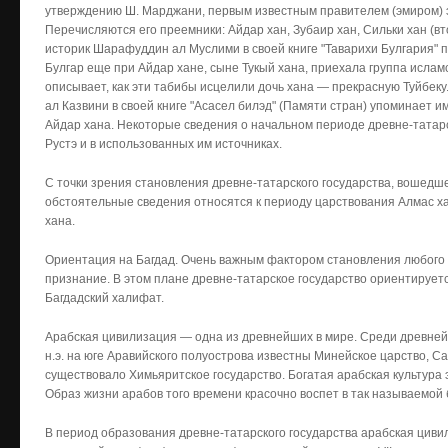
утверждению Ш. Марджани, первым известным правителем (эмиром) эт
Перечисляются его преемники: Айдар хан, Зубаир хан, Сильки хан (вт
историк Шарафуддин ал Муслими в своей книге "Таварихи Булгария" п
Булгар еще при Айдар хане, сыне Тукый хана, приехала группа исламс
описывает, как эти табибы исцелили дочь хана — прекрасную Туйбеку
ал Казвини в своей книге "Асасел билэд" (Памяти стран) упоминает и
Айдар хана. Некоторые сведения о начальном периоде древне-татарско
Рустэ и в использованных им источниках.
С точки зрения становления древне-татарского государства, вошедше
обстоятельные сведения относятся к периоду царствования Алмас х
хана.
Ориентация на Багдад. Очень важным фактором становления любого
признание. В этом плане древне-татарское государство ориентирует
Багдадский халифат.
Арабская цивилизация — одна из древнейших в мире. Среди древней
н.э. на юге Аравийского полуострова известны Минейское царство, Сабийс
существовало Химьяритское государство. Богатая арабская культура 
Образ жизни арабов того времени красочно воспет в так называемой 
В период образования древне-татарского государства арабская циви