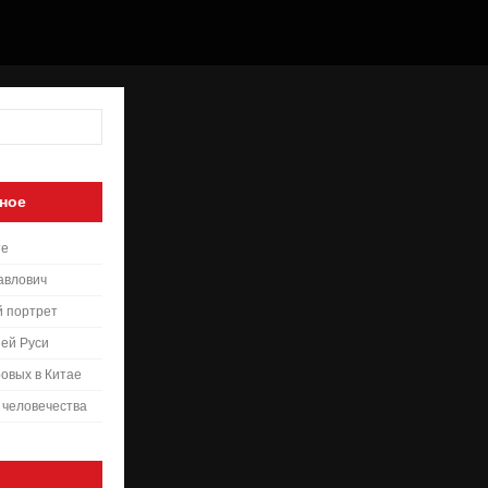
ное
те
авлович
й портрет
ей Руси
овых в Китае
 человечества