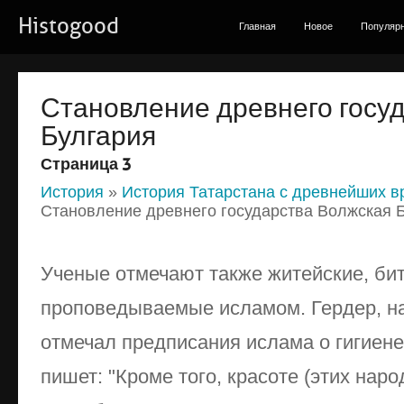
Histogood
Главная
Новое
Популяр
Становление древнего госу
Булгария
Страница 3
История
»
История Татарстана с древнейших в
Становление древнего государства Волжская 
Ученые отмечают также житейские, би
проповедываемые исламом. Гердер, н
отмечал предписания ислама о гигиене 
пишет: "Кроме того, красоте (этих наро