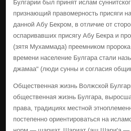
Булгарии был принят ислам суннитског
признающий правомерность присяги на
данной Абу Бекром, в отличие от сторо
оспаривавших присягу Абу Бекра и пр
(зятя Мухаммада) преемником пророка
времени население Булгара стали назыв
джамаа" (люди сунны и согласия общи
Общественная жизнь Волжской Булгар
общественная жизнь Булгара, выросша
права, традициях местной этноплеменн
постепенно ориентироваться на ислам
норм — шариат. Шариат (аш Шари'а — 