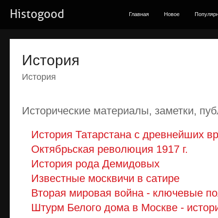
Histogood
Главная
Новое
Популяр
История
История
Исторические материалы, заметки, пуб
История Татарстана с древнейших в
Октябрьская революция 1917 г.
История рода Демидовых
Известные москвичи в сатире
Вторая мировая война - ключевые по
Штурм Белого дома в Москве - истор