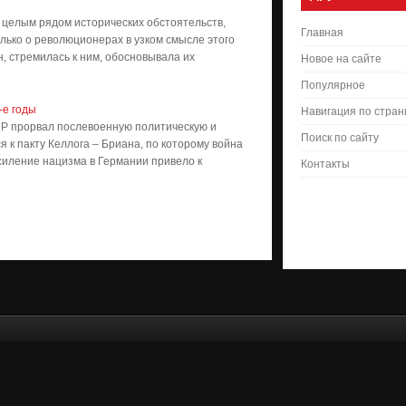
целым рядом исто­рических обстоятельств,
Главная
олько о революционерах в узком смысле этого
, стремилась к ним, обосновывала их
Новое на сайте
Популярное
-е годы
Навигация по стра
Р прорвал послевоенную политическую и
Поиск по сайту
 к пакту Келлога – Бриана, по которому война
силение нацизма в Германии привело к
Контакты