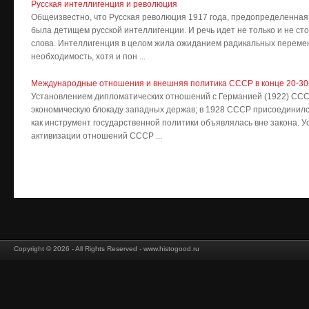
Русская интеллигенция и революция
Общеизвестно, что Русская революция 1917 года, предопределенная 
была детищем русской интеллигенции. И речь идет не только и не ст
слова. Интеллигенция в целом жила ожиданием радикальных перемен
необходимость, хотя и пон ...
Международные отношения и внешняя политика СССР в конце 20-30
Установлением дипломатических отношений с Германией (1922) ССС
экономическую блокаду западных держав; в 1928 СССР присоединился
как инструмент государственной политики объявлялась вне закона. У
активизации отношений СССР ...
Copyright © 2026 - All Rights Reserved - www.histogood.ru