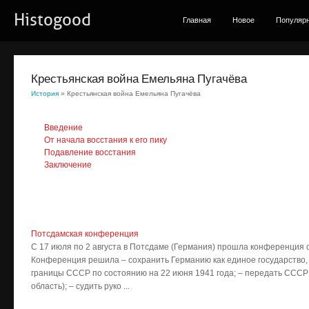
Histogood
Главная
Новое
Популяр
Крестьянская война Емельяна Пугачёва
История
» Крестьянская война Емельяна Пугачёва
Введение
От начала восстания к его пику
Подавление восстания
Заключение
Потсдамская конференция
С 17 июля по 2 августа в Потсдаме (Германия) прошла конференция 
Конференция решила – сохранить Германию как единое государство, 
границы СССР по состоянию на 22 июня 1941 года; – передать ССС
область); – судить руко ...