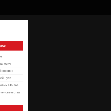
ное
те
авлович
й портрет
ей Руси
овых в Китае
 человечества