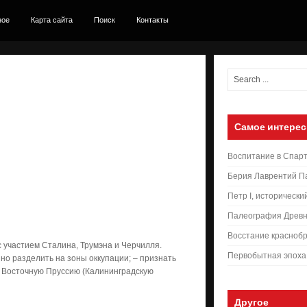
ное
Карта сайта
Поиск
Контакты
Самое интерес
Воспитание в Спар
Берия Лаврентий П
Петр I, исторически
Палеография Древн
Восстание краснобр
с участием Сталина, Трумэна и Черчилля.
Первобытная эпоха
но разделить на зоны оккупации; – признать
Р Восточную Пруссию (Калининградскую
Другое