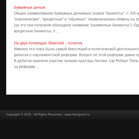
Бумажные деньги
Общее наименование бумажных денежных знаков “банкноты”. С XIX ве
“классические”, “кредитные” и “обычные”; первоначально обмену на 
(за что они получили обиходное название “разменные банкноты”). О
кредитные банкноты, п ...
На двух поприщах. Маколей – политик
Именно эта пора была самый блестящей в политической деятельности
дебатах о парламентской реформе. Вопрос об этой реформе давно при
В дебатах приняли участие лучшие ораторы Англии: сэр Роберт Пиль 
за реформу ...
Copyright © 2026 - All Rights Reserved - www.histogood.ru