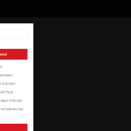
ное
те
авлович
й портрет
ей Руси
овых в Китае
 человечества