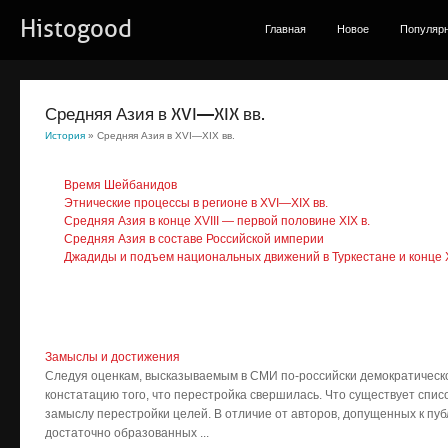
Histogood
Главная
Новое
Популяр
Средняя Азия в XVI—XIX вв.
История
» Средняя Азия в XVI—XIX вв.
Время Шейбанидов
Этнические процессы в регионе в XVI—XIX вв.
Средняя Азия в конце XVIII — первой половине XIX в.
Средняя Азия в составе Российской империи
Джадиды и подъем национальных движений в Туркестане и конце X
Замыслы и достижения
Следуя оценкам, высказываемым в СМИ по-российски демократическог
констатацию того, что перестройка свершилась. Что существует списо
замыслу перестройки целей. В отличие от авторов, допущенных к пу
достаточно образованных ...