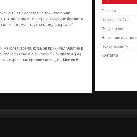
Главная
ка банкноты делятся на три категории:
золото подлежали только классические банкноты
Новое на сайте
днако золотомонетную систему “взорвали”
Популярное
Навигация по стра
Поиск по сайту
 Маколея, время, когда он принимал участие в
влекал к себе его внимание и симпатию. [60]
Контакты
- за сохранение прежних порядков, Маколей -