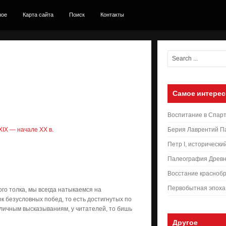
ное
Карта сайта
Поиск
Контакты
Самое интерес
Воспитание в Спар
IX — начале XX в.
Берия Лаврентий П
Петр I, исторически
Палеография Древн
Восстание краснобр
Первобытная эпоха
о толка, мы всегда натыкаемся на
к безусловных побед, то есть достигнутых по
бличным высказываниям, у читателей, то бишь
Другое