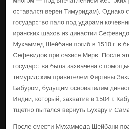
многом — под впечатлением жестоких р
оставался верен Тимуридам). Однако с
государство пало под ударами кочевни
иранских шахов из династии Сефевидо
Мухаммед Шейбани погиб в 1510 г. в б
Сефевидов при оазисе Мерв. После это
государства была захвачена с помощь
тимуридским правителем Ферганы За
Бабуром, будущим основателем династ
Индии, который, захватив в 1504 г. Кабу
тщетно пытался вернуть Бухару и Сам
После смерти Мухаммеда Шейбани пра