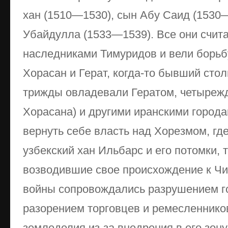
хан (1510—1530), сын Абу Саид (1530
Убайдулла (1533—1539). Все они счит
наследниками Тимуридов и вели борьб
Хорасан и Герат, когда-то бывший сто
трижды овладевали Гератом, четыре
Хорасана) и другими иранскими город
вернуть себе власть над Хорезмом, где 
узбекский хан Ильбарс и его потомки, 
возводившие свое происхождение к Чи
войны сопровождались разрушением го
разорением торговцев и ремесленнико
земледелия из-за внедрения в его зону