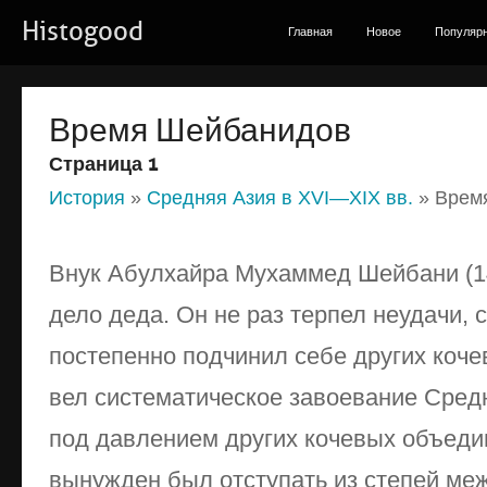
Histogood
Главная
Новое
Популяр
Время Шейбанидов
Страница 1
История
»
Средняя Азия в XVI—XIX вв.
» Врем
Внук Абулхайра Мухаммед Шейбани (
дело деда. Он не раз терпел неудачи, 
постепенно подчинил себе других кочев
вел систематическое завоевание Средн
под давлением других кочевых объеди
вынужден был отступать из степей ме