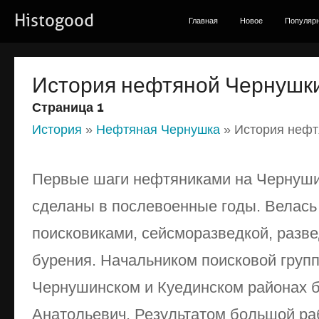
Histogood
Главная
Новое
Популяр
История нефтяной Чернушки
Страница 1
История
»
Нефтяная Чернушка
» История нефт
Первые шаги нефтяниками на Чернуши
сделаны в послевоенные годы. Велась
поисковиками, сейсморазведкой, разве
бурения. Начальником поисковой груп
Чернушинском и Куединском районах 
Анатольевич. Результатом большой ра