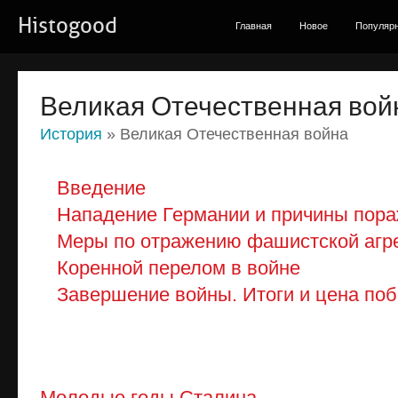
Histogood
Главная
Новое
Популяр
Великая Отечественная вой
История
» Великая Отечественная война
Введение
Нападение Германии и причины пор
Меры по отражению фашистской агр
Коренной перелом в войне
Завершение войны. Итоги и цена по
Молодые годы Сталина