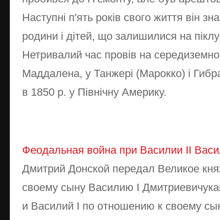
Наступні п'ять років свого життя він зн
родини і дітей, що залишилися на піклу
Нетривалий час провів на середиземно
Маддалена, у Танжері (Марокко) і Гибр
в 1850 р. у Північну Америку.
Феодальная война при Василии II Вас
Дмитрий Донской передал Великое кн
своему сыну Василию I Дмитриевичукак
и Василий I по отношению к своему сын