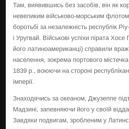
Там, виявившись без засобів, він як ко
невеликим військово-морським флотом 
боротьбі за незалежність республік Ріу-
і Уругвай. Військові успіхи пірата Хосе
його латиноамериканці) справили враж
населення, зокрема портового містечка
1839 р., воюючи на стороні республіка
імперії.
Знаходячись за океаном, Джузеппе під
Мадзині, запевняючи його у своїй відда
Завдяки подвигам, зробленим у Латинсь