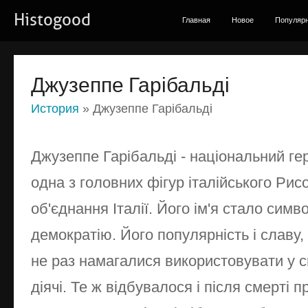
Histogood
Главная
Новое
Популяр
Джузеппе Гарібальді
История
» Джузеппе Гарібальді
Джузеппе Гарібальді - національний гер
одна з головних фігур італійського Рис
об'єднання Італії. Його ім'я стало сим
демократію. Його популярність і славу
не раз намагалися використовувати у св
діячі. Те ж відбувалося і після смерті 