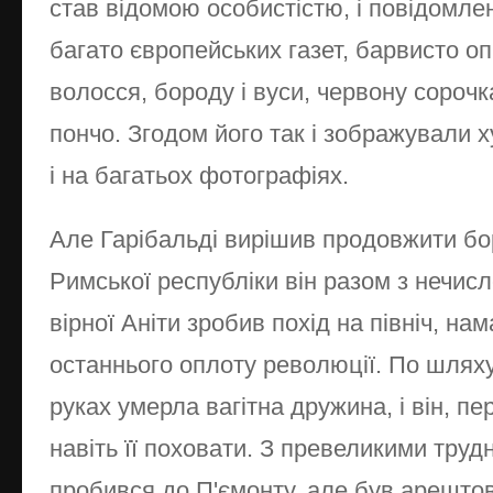
став відомою особистістю, і повідомле
багато європейських газет, барвисто о
волосся, бороду і вуси, червону сорочка
пончо. Згодом його так і зображували х
і на багатьох фотографіях.
Але Гарібальді вирішив продовжити бо
Римської республіки він разом з нечис
вірної Аніти зробив похід на північ, на
останнього оплоту революції. По шляху,
руках умерла вагітна дружина, і він, пе
навіть її поховати. З превеликими тру
пробився до П'ємонту, але був арештова