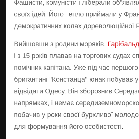
Фашисти, комуністи і ліберали об”явля
своїх ідей. Його тепло приймали у Фран
демократичних колах дореволюційної Р
Вийшовши з родини моряків,
Гарібаль
і з 15 років плавав на торгових судах с
помічник капітана. Уже під час першог
бригантині "Констанца" юнак побував у д
відвідати Одесу. Він зборознив Середз
напрямках, і немає середиземноморског
побачив у роки своєї бурхливої молод
для формування його особистості.