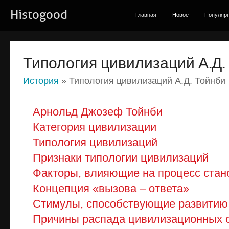
Histogood
Главная
Новое
Популяр
Типология цивилизаций А.Д.
История
» Типология цивилизаций А.Д. Тойнби
Арнольд Джозеф Тойнби
Категория цивилизации
Типология цивилизаций
Признаки типологии цивилизаций
Факторы, влияющие на процесс стан
Концепция «вызова – ответа»
Стимулы, способствующие развитию
Причины распада цивилизационных 