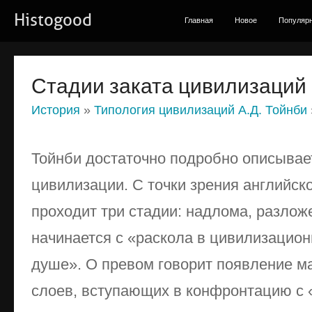
Histogood
Главная
Новое
Популяр
Стадии заката цивилизаций
История
»
Типология цивилизаций А.Д. Тойнби
Тойнби достаточно подробно описывае
цивилизации. С точки зрения английско
проходит три стадии: надлома, разлож
начинается с «раскола в цивилизацион
душе». О превом говорит появление м
слоев, вступающих в конфронтацию с