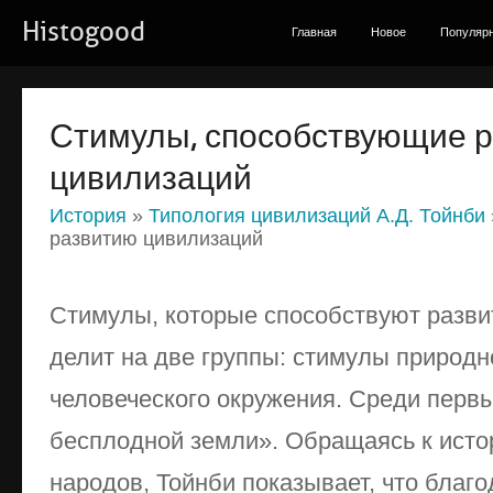
Histogood
Главная
Новое
Популяр
Стимулы, способствующие 
цивилизаций
История
»
Типология цивилизаций А.Д. Тойнби
развитию цивилизаций
Стимулы, которые способствуют разви
делит на две группы: стимулы природ
человеческого окружения. Среди перв
бесплодной земли». Обращаясь к исто
народов, Тойнби показывает, что благ