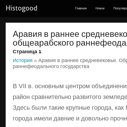
Histogood
Главная
Новое
Популяр
Аравия в раннее средневек
общеарабского раннефеодал
Страница 1
История
» Аравия в раннее средневековье. Об
раннефеодального государства
В VII в. основным центром объединени
район сравнительно развитого земледе
Здесь были такие крупные города, как 
города имели давние и довольно проч