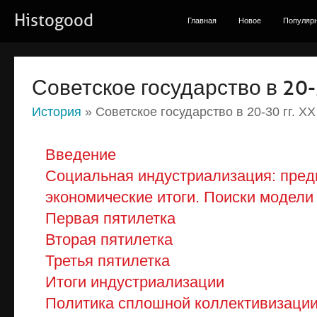
Histogood
Главная
Новое
Популяр
Советское государство в 20-3
История
» Советское государство в 20-30 гг. XX
Введение
Социальная индустриализация: пред
экономические итоги. Поиски модели
Первая пятилетка
Вторая пятилетка
Третья пятилетка
Итоги индустриализации
Политика сплошной коллективизации 