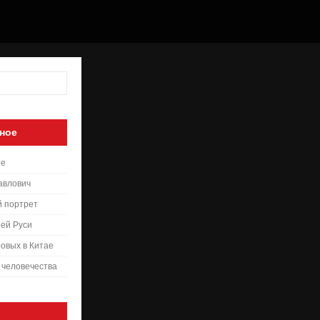
ное
те
авлович
й портрет
ей Руси
овых в Китае
 человечества