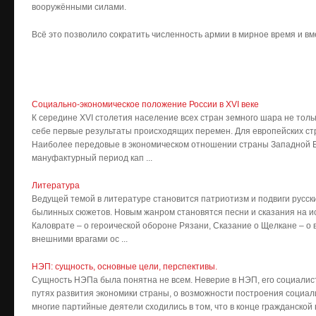
вооружёнными силами.
Всё это позволило сократить численность армии в мирное время и вм
Социально-экономическое положение России в XVI веке
К середине XVI столетия население всех стран земного шара не тольк
себе первые результаты происходящих перемен. Для европейских стр
Наиболее передовые в экономическом отношении страны Западной Е
мануфактурный период кап ...
Литература
Ведущей темой в литературе становится патриотизм и подвиги русс
былинных сюжетов. Новым жанром становятся песни и сказания на и
Каловрате – о героической обороне Рязани, Сказание о Щелкане – о в
внешними врагами ос ...
НЭП: сущность, основные цели, перспективы.
Сущность НЭПа была понятна не всем. Неверие в НЭП, его социали
путях развития экономики страны, о возможности построения соци
многие партийные деятели сходились в том, что в конце гражданской