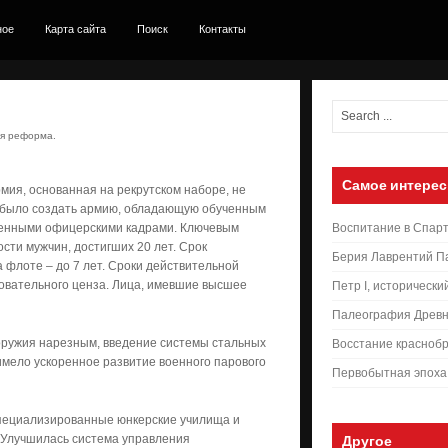
ное
Карта сайта
Поиск
Контакты
я реформа.
Самое интерес
мия, основанная на рекрутском наборе, не
 было создать армию, обладающую обученным
ленными офицерскими кадрами. Ключевым
Воспитание в Спар
сти мужчин, достигших 20 лет. Срок
Берия Лаврентий П
а флоте – до 7 лет. Сроки действительной
зовательного ценза. Лица, имевшие высшее
Петр I, исторически
Палеография Древн
 оружия нарезным, введение системы стальных
Восстание краснобр
имело ускоренное развитие военного парового
Первобытная эпоха
специализированные юнкерские училища и
. Улучшилась система управления
Другое