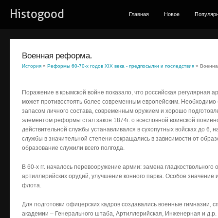
Histogood
Главная
Новое
Популяр
Военная реформа.
История
»
Реформы 60-70-х годов XIX века - предпосылки и последствия
» Военна
Поражение в крымской войне показало, что российская регулярная ар
может противостоять более современным европейским. Необходимо
запасом личного состава, современным оружием и хорошо подготов
элементом реформы стал закон 1874г. о всесловной воинской повинно
действительной службы устанавливался в сухопутных войсках до 6, н
службы в значительной степени сокращались в зависимости от обра
образование служили всего полгода.
В 60-х гг. началось перевооружение армии: замена гладкоствольного
артиллерийских орудий, улучшение конного парка. Особое значение 
флота.
Для подготовки офицерских кадров создавались военные гимназии, 
академии – Генерального штаба, Артиллерийская, Инженерная и д.р