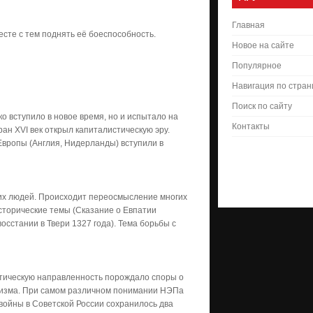
Главная
есте с тем поднять её боеспособность.
Новое на сайте
Популярное
Навигация по стра
Поиск по сайту
о вступило в новое время, но и испытало на
Контакты
ан XVI век открыл капиталистическую эру.
вропы (Англия, Нидерланды) вступили в
ких людей. Происходит переосмысление многих
сторические темы (Сказание о Евпатии
осстании в Твери 1327 года). Тема борьбы с
стическую направленность порождало споры о
ализма. При самом различном понимании НЭПа
 войны в Советской России сохранилось два