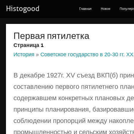
Histogood
Главная
Новое
Популяр
Первая пятилетка
Страница 1
История
»
Советское государство в 20-30 гг. XX
В декабре 1927г. XV съезд ВКП(б) при
составлению первого пятилетнего план
содержавшем конкретных плановых де
принципы планирования, базировавшие
соблюдении пропорций между накопле
промышленностью и сельским хозяйств