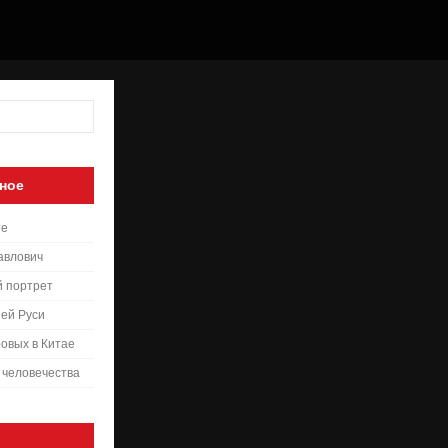
ное
те
авлович
й портрет
ей Руси
овых в Китае
 человечества