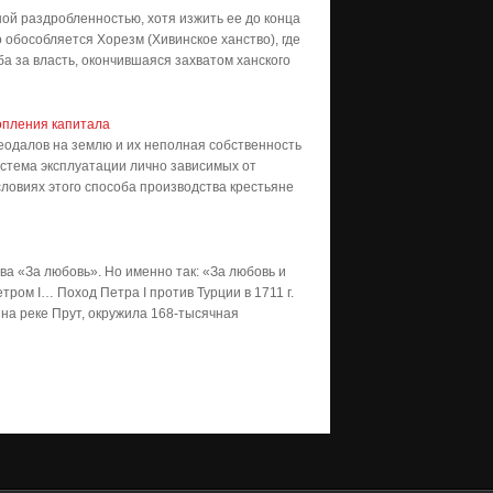
й раздробленностью, хотя изжить ее до конца
 обособляется Хорезм (Хивинское ханство), где
ба за власть, окончившаяся захватом ханского
опления капитала
еодалов на землю и их неполная собственность
истема эксплуатации лично зависимых от
ловиях этого способа производства крестьяне
ва «За любовь». Но именно так: «За любовь и
ром I… Поход Петра I против Турции в 1711 г.
 на реке Прут, окружила 168-тысячная