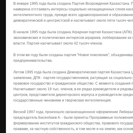
В январе 1995 года была создана Партия Возрождения Казахстана. П
намерена отстаивать интересы социально незащищенных слоев насе
интеллигентного труда, прежде всего здравоохранения и образовани
демократической и центристской и насчитывает около пяти тысяч чел
В начале 1995 года была создана Аграрная партия Казахстана (АПК).
экономических и политических интересов аграриев, лоббирование их
власти. Партия насчитывает около 42 тысяч членов.
В этом же году были созданы партия "Новое поколение", объединив
предпринимательства.
Летом 1995 года была создана Демократическая партия Казахстана (
заявлении, ДПК - партия государственников, ратующая за социально
правовое государство и гражданское общество. С момента создания 
Насчитывает около 19 тыс. членов, в ее рядах руководители и рядо
центров, представители директорского корпуса и руководители средн
государственные чиновники и творческая интеллигенция.
Весной 1997 года, произошло организационное оформление Либераль
председатель Бисенбаев А. - были приняты Программные положения 
формирование институтов гражданского общества, правового государ
правами, за частную собственность, в том числе и на землю, как осн