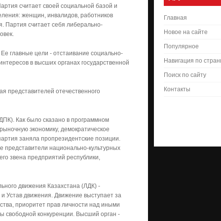
артия считает своей социальной базой и
ления: женщин, инвалидов, работников
Главная
я. Партия считает себя либерально-
Новое на сайте
овек.
Популярное
 Ее главные цели - отстаивание социально-
Навигация по стра
 интересов в высших органах государственной
Поиск по сайту
Контакты
шая представителей отечественного
ДПК). Как было сказано в программном
-рыночную экономику, демократическое
партия заняла пропрезидентские позиции.
вые представители национально-культурных
его звена предприятий республики,
ного движения Казахстана (ЛДК) -
и Устав движения. Движение выступает за
ства, приоритет прав личности над иными
овы свободной конкуренции. Высший орган -