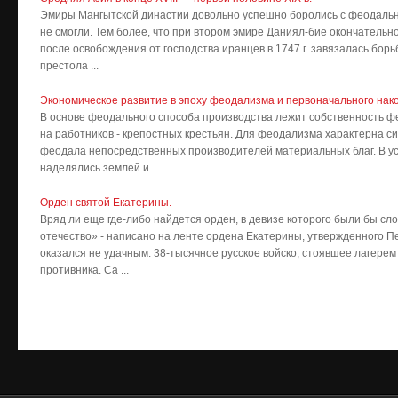
Эмиры Мангытской династии довольно успешно боролись с феодально
не смогли. Тем более, что при втором эмире Даниял-бие окончательно
после освобождения от господства иранцев в 1747 г. завязалась борь
престола ...
Экономическое развитие в эпоху феодализма и первоначального нак
В основе феодального способа производства лежит собственность ф
на работников - крепостных крестьян. Для феодализма характерна с
феодала непосредственных производителей материальных благ. В ус
наделялись землей и ...
Орден святой Екатерины.
Вряд ли еще где-либо найдется орден, в девизе которого были бы сло
отечество» - написано на ленте ордена Екатерины, утвержденного Пет
оказался не удачным: 38-тысячное русское войско, стоявшее лагерем
противника. Са ...