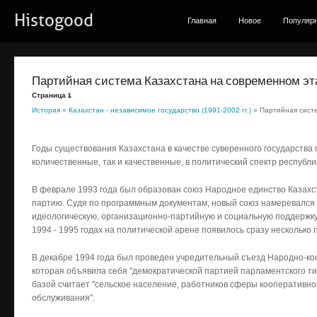
Histogood
Главная
Новое
Популяр
Партийная система Казахстана на современном эт
Страница 1
История
»
Казахстан - независимое государство (1991-2002 гг.)
» Партийная сист
Годы существования Казахстана в качестве суверенного государства
количественные, так и качественные, в политический спектр республи
В феврале 1993 года был образован союз Народное единство Казахст
партию. Судя по программным документам, новый союз намеревался
идеологическую, организационно-партийную и социальную поддержку
1994 - 1995 годах на политической арене появилось сразу несколько 
В декабре 1994 года был проведен учредительный съезд Народно-ко
которая объявила себя "демократической партией парламентского ти
базой считает "сельское население, работников сферы кооперативно
обслуживания".