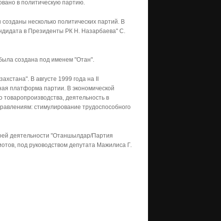
овано в политическую партию.
и созданы несколько политических партий. В
дидата в Президенты РК Н. Назарбаева" С.
была создана под именем "Отан".
хстана". В августе 1999 года на II
ая платформа партии. В экономической
о товаропроизводства, деятельность в
правлениям: стимулирование трудоспособного
воей деятельности "Отаншылдар/Партия
иотов, под руководством депутата Мажилиса Г.