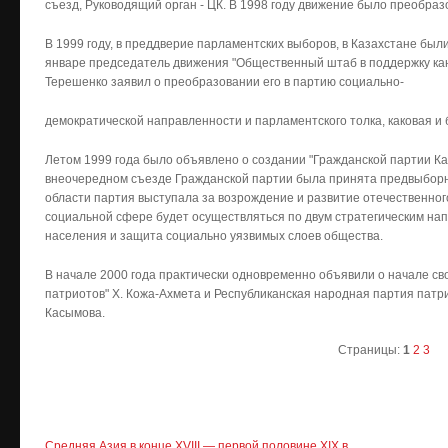
съезд, Руководящий орган - ЦК. В 1998 году движение было преобраз
В 1999 году, в преддверие парламентских выборов, в Казахстане был
январе председатель движения "Общественный штаб в поддержку кан
Терешенко заявил о преобразовании его в партию социально-
демократической направленности и парламентского толка, каковая и 
Летом 1999 года было объявлено о создании "Гражданской партии Каза
внеочередном съезде Гражданской партии была принята предвыборн
области партия выступала за возрождение и развитие отечественног
социальной сфере будет осуществляться по двум стратегическим на
населения и защита социально уязвимых слоев общества.
В начале 2000 года практически одновременно объявили о начале с
патриотов" Х. Кожа-Ахмета и Республиканская народная партия патр
Касымова.
Страницы:
1
2
3
Средняя Азия в конце XVIII — первой половине XIX в.