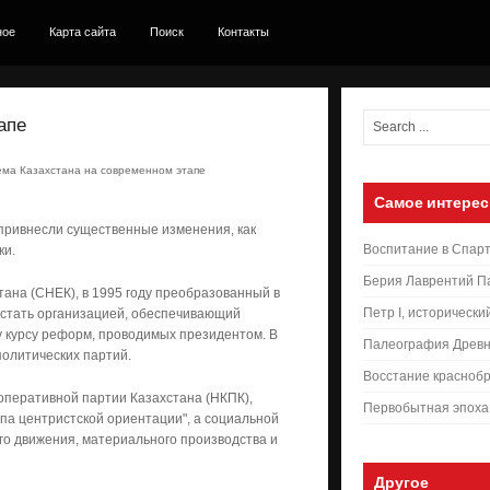
ное
Карта сайта
Поиск
Контакты
апе
ема Казахстана на современном этапе
Самое интерес
 привнесли существенные изменения, как
Воспитание в Спар
ки.
Берия Лаврентий П
ана (СНЕК), в 1995 году преобразованный в
Петр I, исторически
 стать организацией, обеспечивающий
 курсу реформ, проводимых президентом. В
Палеография Древн
политических партий.
Восстание краснобр
оперативной партии Казахстана (НКПК),
Первобытная эпоха
па центристской ориентации", а социальной
го движения, материального производства и
Другое