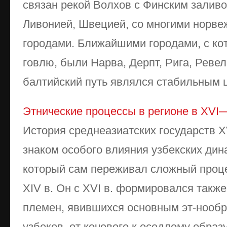
связан рекой Вол­хов с Финским залив
Ливонией, Швецией, со многими норвеж
городами. Ближайшими городами, с ко
говлю, были Нарва, Дерпт, Рига, Ревел
балтийский путь являлся стабиль­ным ц
Этнические процессы в регионе в XVI—
История среднеазиатских государств 
знаком особого влияния узбекских дина
который сам переживал сложный проце
XIV в. Он с XVI в. формировался также
племен, явившихся основным эт-нооб
узбеков, от кочевого к оседлому образу 