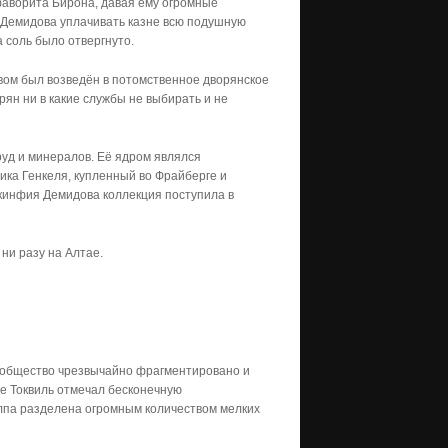
фаворита Бирона, давая ему огромные
 Демидова уплачивать казне всю подушную
 соль было отвергнуто.
вом был возведён в потомственное дворянское
рян ни в какие службы не выбирать и не
руд и минералов. Её ядром являлся
ика Генкеля, купленный во Фрайберге и
кинфия Демидова коллекция поступила в
 ни разу на Алтае.
 общество чрезвычайно фрагментировано и
де Токвиль отмечал бесконечную
лпа разделена огромным количеством мелких