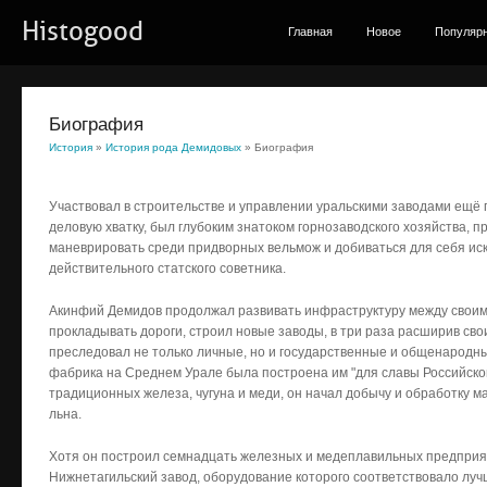
Histogood
Главная
Новое
Популяр
Биография
История
»
История рода Демидовых
» Биография
Участвовал в строительстве и управлении уральскими заводами ещё 
деловую хватку, был глубоким знатоком горнозаводского хозяйства,
маневрировать среди придворных вельмож и добиваться для себя иск
действительного статского советника.
Акинфий Демидов продолжал развивать инфраструктуру между своим
прокладывать дороги, строил новые заводы, в три раза расширив св
преследовал не только личные, но и государственные и общенародные
фабрика на Среднем Урале была построена им "для славы Российско
традиционных железа, чугуна и меди, он начал добычу и обработку ма
льна.
Хотя он построил семнадцать железных и медеплавильных предприят
Нижнетагильский завод, оборудование которого соответствовало лу