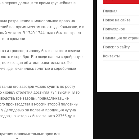
на первая домна, в то время крупнейшая в
Главная
Новое на сайте
учил разрешение и монопольное право на
ений по глухим местам вплоть до Колывани, и в
Популярное
рвый металл. В 1740-1744 годах был построен
Навигация по стра
 того времени.
Поиск по сайту
ство и транспортировку были слишком велики.
Контакты
золото и серебро. Его люди нашли серебряную
, не извещая об этом правительство. По
ие, где чеканились золотые и серебряные
етании его заводов можно судить по росту
о к концу столетия достигла 734 тысячи. В то
зводства все заводы, принадлежавшие
го производства в России второй половины
о у Демидовых за полвека продукция чугуна
аводов, на которых было занято 23755 душ
олучения исключительных прав или