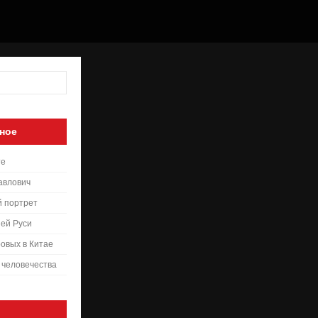
ное
те
авлович
й портрет
ей Руси
овых в Китае
 человечества