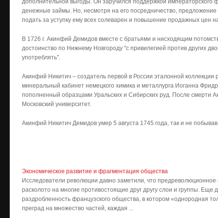
дополнительной выгоды. Он заручился поддержкой императорского 
денежные займы. Но, несмотря на его посредничество, предложение
подать за уступку ему всех солеварен и повышение продажных цен на
В 1726 г. Акинфий Демидов вместе с братьями и нисходящим потомст
достоинство по Нижнему Новгороду "с привилегией против других дво
употреблять".
Акинфий Никитич – создатель первой в России эталонной коллекции 
минеральный кабинет немецкого химика и металлурга Иоганна Фридр
пополненный образцами Уральских и Сибирских руд. После смерти А
Московский университет.
Акинфий Никитич Демидов умер 5 августа 1745 года, так и не побывав
Экономическое развитие и фрагментация общества
Исследователи революции давно заметили, что предреволюционное
расколото на многие противостоящие друг другу слои и группы. Еще 
раздробленность французского общества, в котором «однородная то
преград на множество частей, каждая ...