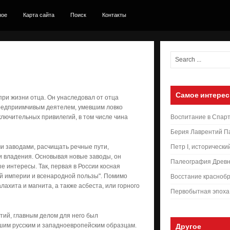
ное
Карта сайта
Поиск
Контакты
Самое интерес
при жизни отца. Он унаследовал от отца
 предприимчивым деятелем, умевшим ловко
лючительных привилегий, в том числе чина
Воспитание в Спар
Берия Лаврентий П
и заводами, расчищать речные пути,
Петр I, исторически
ои владения. Основывая новые заводы, он
Палеография Древн
 интересы. Так, первая в России косная
й империи и всенародной пользы". Помимо
Восстание краснобр
лахита и магнита, а также асбеста, или горного
Первобытная эпоха
ий, главным делом для него был
чшим русским и западноевропейским образцам.
Другое