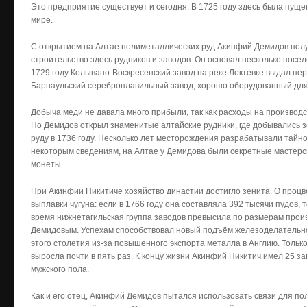
Это предприятие существует и сегодня. В 1725 году здесь была пуще
мире.
С открытием на Алтае полиметаллических руд Акинфий Демидов пол
строительство здесь рудников и заводов. Он основал несколько посел
1729 году Колывано-Воскресенский завод на реке Локтевке выдал пе
Барнаульский сереброплавильный завод, хорошо оборудованный для
Добыча меди не давала много прибыли, так как расходы на производ
Но Демидов открыл знаменитые алтайские рудники, где добывались 
руду в 1736 году. Несколько лет месторождения разрабатывали тайно
некоторым сведениям, на Алтае у Демидова были секретные мастерск
монеты.
При Акинфии Никитиче хозяйство династии достигло зенита. О процв
выплавки чугуна: если в 1766 году она составляла 392 тысячи пудов, т
время нижнетагильская группа заводов превысила по размерам прои
Демидовым. Успехам способствовал новый подъём железоделательно
этого столетия из-за повышенного экспорта металла в Англию. Тольк
выросла почти в пять раз. К концу жизни Акинфий Никитич имел 25 з
мужского пола.
Как и его отец, Акинфий Демидов пытался использовать связи для п