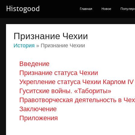
Histogood
Главная
Новое
Популяр
Признание Чехии
История
» Признание Чехии
Введение
Признание статуса Чехии
Укрепление статуса Чехии Карлом IV
Гуситские войны. «Табориты»
Правотворческая деятельность в Чехи
Заключение
Приложения