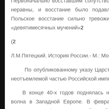
Первоначально восставшим сопутств
неравны, и восстание было подавл
Польское восстание сильно тревож
«девятимесячных мучений»
2
(
2
Л.М.Пятецкий. История России.- М.: Мос
По опубликованному указу Царс
неотъемлемой частью Российской имп
В конце 40-х годов поднялась 
волна в Западной Европе. В февра