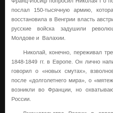
Франц-Иосиф попросил Николая I о п
послал 150-тысячную армию, котор
восстановила в Венгрии власть австр
русские войска задушили револю
Молдове и Валахии.
Николай, конечно, переживал тр
1848-1849 гг. в Европе. Он лично на
говорил о «новых смутах», взволн
после «долголетнего мира», о «мятеж
возникли во Франции, но охватыва
России.