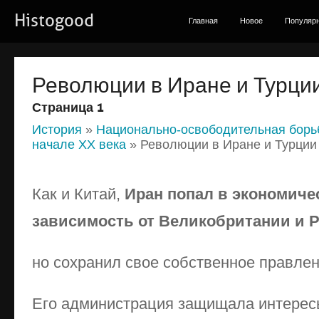
Histogood
Главная
Новое
Популяр
Революции в Иране и Турци
Страница 1
История
»
Национально-освободительная борьб
начале XX века
» Революции в Иране и Турции
Как и Китай,
Иран попал в экономиче
зависимость от Великобритании и Р
но сохранил свое собственное правлен
Его администрация защищала интерес