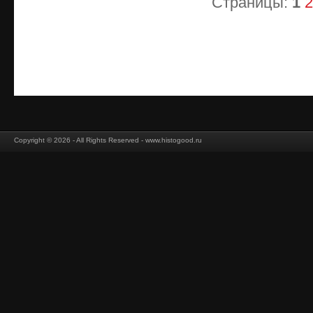
Страницы:
1
2
Copyright © 2026 - All Rights Reserved - www.histogood.ru