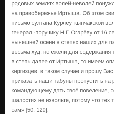
родовых землях волей-неволей понужд
на правобережье Иртыша. Об этом свид
письмо султана Курлеуткыпчакской во
генерал -поручику Н.Г. Огарёву от 16 с
нынешней осени в степях наших для п
весьма худ, но ежели для содержания т
в степь далее от Иртыша, то имеем оп
киргизцев, в таком случае и прошу Ва
приказать наши табуны пропустить на 
командующему дать своё повеление, с
шалостях не извольте, потому что тех 
сам» [50, 129].