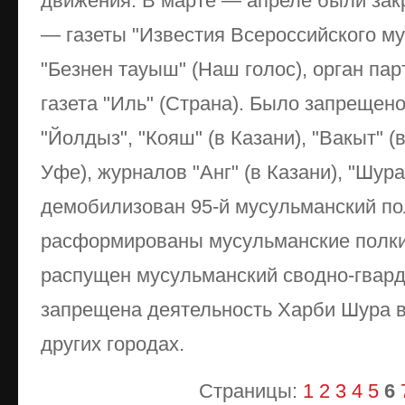
движения. В марте — апреле были за
— газеты "Известия Всероссийского м
"Безнен тауыш" (Наш голос), орган пар
газета "Иль" (Страна). Было запрещено
"Йолдыз", "Кояш" (в Казани), "Вакыт" (
Уфе), журналов "Анг" (в Казани), "Шура
демобилизован 95-й мусульманский пол
расформированы мусульманские полки
распущен мусульманский сводно-гвард
запрещена деятельность Харби Шура в 
других городах.
Страницы:
1
2
3
4
5
6