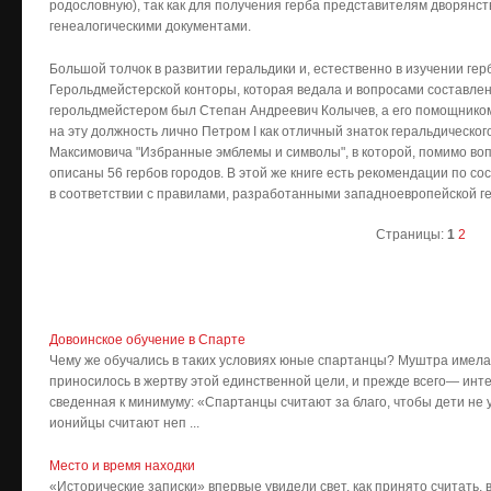
родословную), так как для получения герба представителям дворянст
генеалогическими документами.
Большой толчок в развитии геральдики и, естественно в изучении гер
Герольдмейстерской конторы, которая ведала и вопросами составлен
герольдмейстером был Степан Андреевич Колычев, а его помощнико
на эту дол­жность лично Петром I как отличный знаток геральдического
Максимовича "Избранные эмблемы и символы", в которой, помимо воп
описаны 56 гербов городов. В этой же книге есть рекомендации по с
в соответствии с правилами, разработанными западноевропейской г
Страницы:
1
2
Довоинское обучение в Спарте
Чему же обучались в таких условиях юные спартанцы? Муштра имела 
приносилось в жертву этой единственной цели, и прежде всего— инт
сведенная к минимуму: «Спартанцы считают за благо, чтобы дети не у
ионийцы считают неп ...
Место и время находки
«Исторические записки» впервые увидели свет, как принято считать,