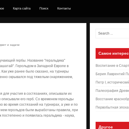
ное
Карта сайта
Поиск
Контакты
дмет и задачи
Самое интерес
учающей гербы. Название "геральдика"
Воспитание в Спар
глашатай". Герольдом в Западной Евро­пе в
Как уже ранее было сказано, на турниры
Берия Лаврентий П
именно скрывался под тяжелым снаряжением,
Петр I, исторически
Палеография Древн
 для участия в состязаниях, описывали их
и описывали его герб. Со временем герольды
Восстание краснобр
о во время состязаний на турнирах, а уже и по
Первобытная эпоха
стием герольдов были выработаны правила, при
к постепенно и появилась геральдика - наука,
Другое