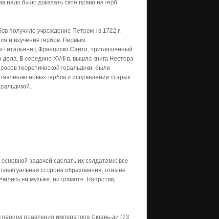
ва надо было доказать свое право на герб
бов получило учреждение Петром I в 1722 г.
ия и изучения гербов. Первым
м - итальянец Франциско Санти, приглашенный
 дела. В се­редине XVIII в. вышла книга Нестора
росов теоретической геральдики, были
оставлению новых гербов и исправления старых
еральдикой.
основной задачей сделать их солдатами: все
еллектуальная сторона образования, отныне
чились ни музыке, ни грамоте. Напротив,
 в период правления императора Сюань-ди (73