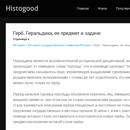
Histogood
Главная
Новое
Популяр
Герб. Геральдика, ее предмет и задачи
Страница 1
История
»
История государственных символов России
» Герб. Геральдика, ее пре
Геральдика является вспомогательной исторической дисциплиной, из
происходит от немецкого слова "ге­рольд", что в переводе означает "
средние века называлось лицо, управляющее рыцарскими турнирами. 
рыцари являлись вооруженными с головы до пят и распознать, кто 
можно было только по гербу.
Перед началом турнира герольды объявляли перечень лиц, явившихся
внешние приметы, при этом они не только называли имя рыцаря, но 
стали заниматься описанием гербов специально и постоянно не тольк
поручению государственных и местных органов. В связи с этим с уча
помощи которых стали составляться и изготов­ляться новые гербы. Та
предметом изу­чения которой стали гербы.