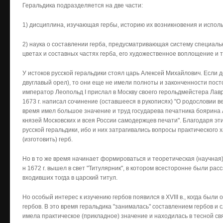
Геральдика подразделяется на две части:
1) дисциплина, изучающая гербы, историю их возникновения и исполь
2) наука о составлении герба, предусматривающая систему специал
цветах и составных час­тях герба, его художественное воплощение и т
У истоков русской геральдики стоял царь Алексей Михайлович. Если 
двуглавый орел), то они еще не имели полноты и законченности пос
император Леопольд I прислал в Москву своего герольдмейстера Лавр
1673 г. написал сочинение (оставшееся в рукописях) "О родословии вел
время имел большое значение и труд госуда­рева печатника боярина
князей Московских и всея России самодержцев печати". Благодаря э
русской геральдики, ибо и них зат­рагивались вопросы практического 
(изготовить) герб.
Но в то же время начинает формироваться и теоретическая (научная) 
н 1672 г. вышел в свет "Титулярник", в котором всесторонне были рас
входивших тогда в царский титул.
Но особый интерес к изучению гербов появился в XVIII в., когда был
гербов. В это время геральдика "занималась" составлением гербов и
имела практическое (прикладное) значение и находилась в тесной св