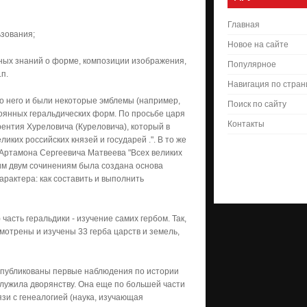
Главная
­зования;
Новое на сайте
ьных знаний о форме, композиции изображения,
Популярное
.п.
Навигация по стра
до него и были некоторые эмблемы (например,
Поиск по сайту
тоянных геральдических форм. По просьбе царя
Контакты
ентия Хуреловича (Куреловича), который в
иких российских князей и государей .". В то же
 Артамона Сергеевича Матвеева "Всех великих
тим двум сочинениям была создана основа
характера: как составить и выполнить
часть геральдики - изучение самих гербом. Так,
смотрены и изучены 33 герба царств и земель,
и опубликованы первые наблюдения по истории
 служила дворянству. Она еще по большей части
язи с генеалогией (наука, изучающая