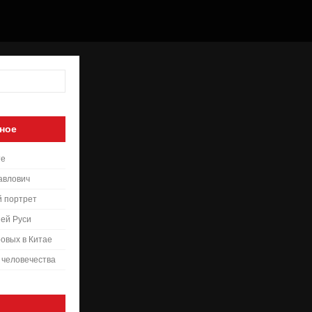
ное
те
авлович
й портрет
ей Руси
овых в Китае
 человечества