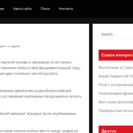
ное
Карта сайта
Поиск
Контакты
дмет и задачи
Самое интерес
а научной основе и связывали их историю с
Воспитание в Спар
рственного герба в свой фундаментальный труд -
ия двух основных частей русского
Берия Лаврентий П
Петр I, исторически
р­бовника дворянских родов Всероссийской
Палеография Древн
е составление гербовника продолжалось вплоть
Восстание краснобр
Первобытная эпоха
сийской империи" впервые были опубликованы
Другое
, которая заняла особое место среди трудов по