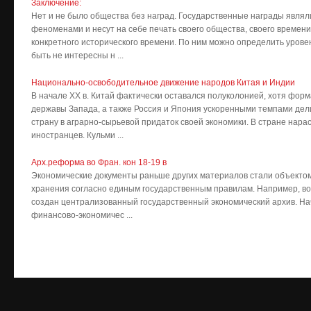
Заключение:
Нет и не было общества без наград. Государственные награды являл
феноменами и несут на себе печать своего общества, своего времени
конкретного исторического времени. По ним можно определить уровен
быть не интересны н ...
Национально-освободительное движение народов Китая и Индии
В начале XX в. Китай фактически оставался полуколонией, хотя фор
державы Запада, а также Россия и Япония ускоренными темпами дел
страну в аграрно-сырьевой придаток своей экономики. В стране нар
иностранцев. Кульми ...
Арх.реформа во Фран. кон 18-19 в
Экономические документы раньше других материалов стали объекто
хранения согласно единым государственным правилам. Например, во
создан централизованный государственный экономический архив. Нач
финансово-экономичес ...