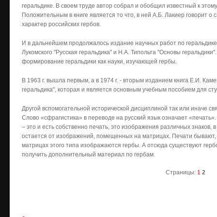
геральдике. В своем труде автор собрал и обобщил известный к этом
Положительным в книге является то что, в ней А.Б. Лакиер гово­рит 
характер российских гербов.
И в дальнейшем продолжалось издание научных работ по геральдике. Та
Лукомского "Русская геральдика" и Н.А. Типольта "Основы геральдики"
формирование геральдики как науки, изучающей гербы.
В 1963 г. вышла первым, а в 1974 г. - вторым изданием книга Е.И. Кам
геральдика", которая и является основным учебным пособием для сту
Другой вспомогательной исторической дисциплиной так или иначе свя
Слово «сфрагистика» в переводе на русский язык означает «печать».
– это и есть собственно печать, это изображения различных знаков, в ч
остается от изображений, помещенных на матрицах. Печати бывают, 
матрицах этого типа изображаются гербы. А отсюда существуют герб
получить дополнительный материал по гербам.
Страницы:
1
2