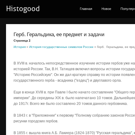
Histogood
Главная
Новое
Популяр
Герб. Геральдика, ее предмет и задачи
Страница 2
История
»
История государственных символов России
» Герб. Геральдика, ее пре
В XVIII в. началось непосредственное изучение истории гербов уже н
историей России. Так, В.Н. Татищев включил вопросы истории госуда
"Историю Российскую". Он же дал краткую справку по истории появлен
государственного герба - всадника ("ездец") и двуглавого орла.
Еще в конце XVIII в. при Павле I было начато составление "Общего ге
империи". До середины XIX в. было напечатано 10 томов. Дальнейше
до 1917г. Всего же было составлено 20 томов данного гер­бовника.
В 1843 г. в "Приложении" к первому "Полному собранию законов Рос
рисунки городских гербов.
В 1855 г. вышла книга А.Б. Лакиера (1824-1870) "Русская геральдика"