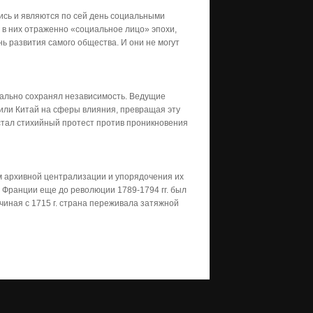
ись и являются по сей день социальными
 в них отраженно «социальное лицо» эпохи,
ь развития самого общества. И они не могут
мально сохранял независимость. Ведущие
или Китай на сферы влияния, превращая эту
астал стихийный протест против проникновения
м архивной централизации и упорядочения их
 Франции еще до революции 1789-1794 гг. был
иная с 1715 г. страна переживала затяжной