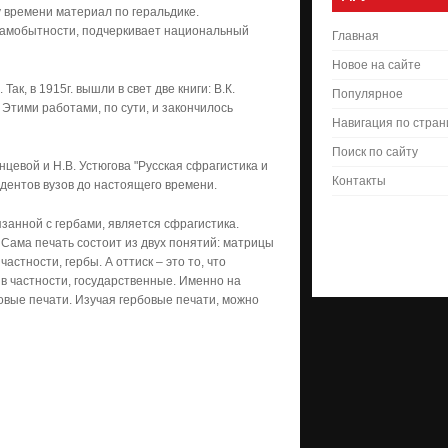
у времени материал по геральдике.
о самобытности, подчеркивает национальный
Главная
Новое на сайте
к, в 1915г. вышли в свет две книги: В.К.
Популярное
. Этими работами, по сути, и закончилось
Навигация по стра
Поиск по сайту
енцевой и Н.В. Устюгова "Русская сфрагистика и
Контакты
дентов вузов до настоящего времени.
занной с гербами, является сфрагистика.
 Сама печать состоит из двух понятий: матрицы
астности, гербы. А оттиск – это то, что
в частности, государственные. Именно на
овые печати. Изучая гербовые печати, можно