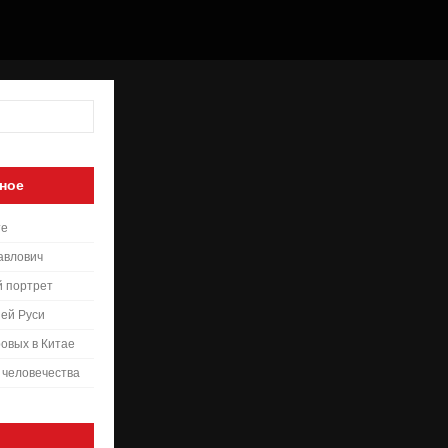
ное
те
авлович
й портрет
ей Руси
овых в Китае
 человечества