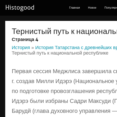
Histogood
Главная
Новое
Популяр
Тернистый путь к националь
Страница 4
История
»
История Татарстана с древнейших в
Тернистый путь к национальной республике
Первая сессия Меджлиса завершила св
г. создав Милли Идэрэ (Национальное 
по подготовке провозглашения респуб
Идэрэ были избраны Садри Максуди (
Барудй (глава духовного управления 