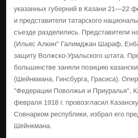
указанных губерний в Казани 21—22 
и представители татарского националь
съезде разделились. Представители н
(Ильяс Алкин" Галимджан Шараф, Енба
защиту Волжско-Уральского штата. Пр
большинстве заняли позицию казански
(Шейнкмана, Гинсбурга, Грасиса). Опе
"Федерации Поволжья и Приуралья", К
февраля 1918 г. провозгласил Казанск
Совнарком республики, избрал его пре
Шейнкмана.