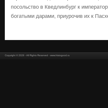
посольство в Кведлинбург к император
богатыми дарами, приурочив их к Пасхе
Copyright © 2026 - All Rights Reserved - www.histogood.ru