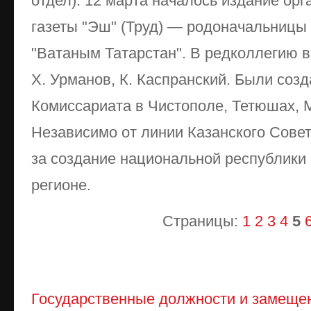
отдел). 12 марта началось издание ор
газеты "Эш" (Труд) — родоначальницы
"Ватаным Татарстан". В редколлегию 
X. Урманов, К. Каспранский. Были соз
Комиссариата в Чистополе, Тетюшах,
Независимо от линии Казанского Сове
за создание национальной республики
регионе.
Страницы:
1
2
3
4
5
Государственные должности и замеще