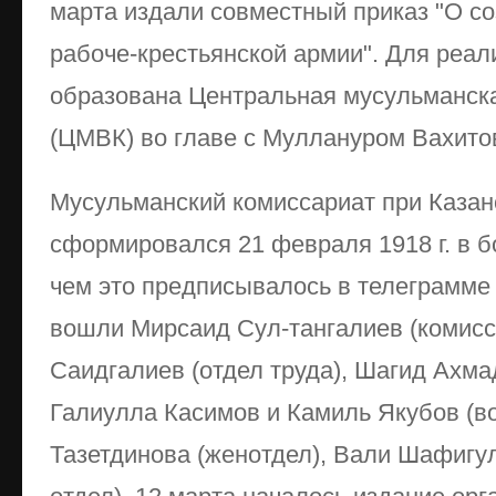
марта издали совместный приказ "О с
рабоче-крестьянской армии". Для реал
образована Центральная мусульманска
(ЦМВК) во главе с Муллануром Вахито
Мусульманский комиссариат при Казан
сформировался 21 февраля 1918 г. в б
чем это предписывалось в телеграмме 
вошли Мирсаид Сул-тангалиев (комисс
Саидгалиев (отдел труда), Шагид Ахма
Галиулла Касимов и Камиль Якубов (во
Тазетдинова (женотдел), Вали Шафигул