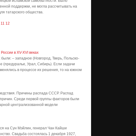
рецкой исламской самобытности. Было
енной поддержки, не могла рассчитывать на
для татарского общества.
11
12
оссии в XV-XVI веках
ыли: – западное (Новгород, Тверь, Польско-
ое (предуралье, Урал, Сибирь). Если задачи
менялись в процессе их решения, то на южном
ледствия. Причины распада СССР. Распад
причин. Среди первой группы факторов были
тарной централизованной модели
ся на Сун Мэйлин, генерал Чан Кайши
нство. Свадьба состоялась 1 декабря 1927,