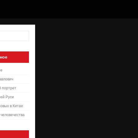
ное
те
авлович
й портрет
ей Руси
овых в Китае
 человечества