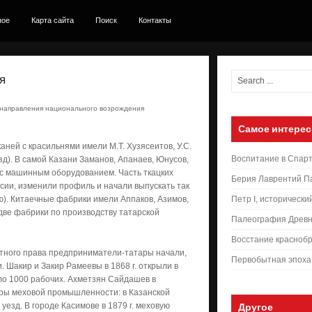
ное
Карта сайта
Поиск
Контакты
я
направления национального возрождения
Самое интерес
ней с красильнями имели М.Т. Хузясеитов, У.С.
Воспитание в Спар
д). В самой Казани Заманов, Апанаев, Юнусов,
с машинным оборудованием. Часть ткацких
Берия Лаврентий П
сии, изменили профиль и начали выпускать так
ю). Китаечные фабрики имели Аппаков, Азимов,
Петр I, исторически
две фабрики по производству татарской
Палеография Древн
Восстание краснобр
тного права предприниматели-татары начали,
Первобытная эпоха
 Шакир и Закир Рамеевы в 1868 г. открыли в
оло 1000 рабочих. Ахметзян Сайдашев в
тры меховой промышленности: в Казанской
езд. В городе Касимове в 1879 г. меховую
Другое