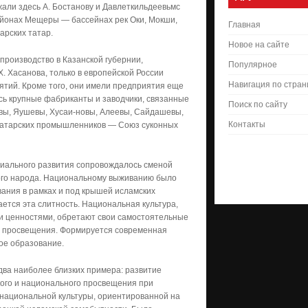
али здесь А. Бостанову и Давлеткильдеевьмс
айонах Мещеры — бассейнах рек Оки, Мокши,
Главная
арских татар.
Новое на сайте
роизводство в Казанской губернии,
Популярное
. Хасанова, только в европейской России
Навигация по стра
тий. Кроме того, они имели предприятия еще
ись крупные фабриканты и заводчики, связанные
Поиск по сайту
вы, Яушевы, Хусаи-новы, Алеевы, Сайдашевы,
Контакты
 татарских промышленников — Союз суконных
риального развития сопровождалось сменой
кого народа. Национальному выживанию было
ания в рамках и под крышей исламских
ается эта слитность. Национальная культура,
и ценностями, обретают свои самостоятельные
о просвещения. Формируется современная
ое образование.
два наиболее близких примера: развитие
кого и национального просвещения при
 национальной культуры, ориентированной на