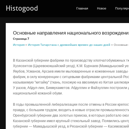
Histogood
Главная
Новое
Популяр
Основные направления национального возрождени
Страница 7
История
»
История Татарстана с древнейших времен до наших дней
» Основные 
В Казанской губернии фабрики по производству хлопчатобумажных тка
Хузясеитов (Царевококшайский уезд), К.М. Бурнаев (Мамадышский уез
Якубов, Усманов, Арсаев имели мыловаренные и кожевенные заводы 
фабрик, в силу конкуренции с ситцевыми фабриками центральной Рос
называемую "китайку" (ткань, похожую на ввозимую из Китая шелкову
У разов, Абдул-лин, Бикмухаметов. Абдуллин и Файзуллин построили 
национальной кожаной обуви.
В годы промышленной либерализации после отмены в России крепос
правда, с большим трудом, входить в новые отрасли промышленности.
Оренбургской губернии два золотых прииска, в которых работало ок
Казанской губернии имел крупный стекольный завод. Появились цен
губернии — Мамадышской уезд, в Рязанской губернии — Касимовский у