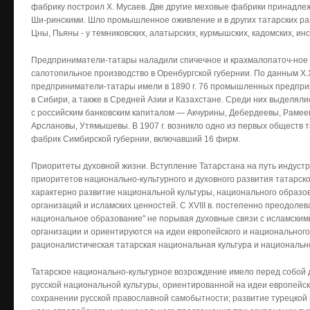
фабрику построил X. Мусаев. Две другие меховые фабрики принадлеж
Ши-ринскими. Шло промышленное оживление и в других татарских р
Цны, Пьяны - у темниковских, алатырских, курмышских, кадомских, инс
Предприниматели-татары наладили спичечное и крахмалопаточ-ное п
салотопильное производство в Оренбургской губернии. По данным Х.Х
предприниматели-татары имели в 1890 г. 76 промышленных предприя
в Сибири, а также в Средней Азии и Казахстане. Среди них выделял
с российским банковским капиталом — Акчурины, Дебердеевы, Рамее
Арслановы, Утямышевы. В 1907 г. возникло одно из первых обществ
фабрик Симбирской губернии, включавший 16 фирм.
Приоритеты духовной жизни. Вступление Татарстана на путь индуст
приоритетов национально-культурного и духовного развития татарс
характерно развитие национальной культуры, национального образов
организаций и исламских ценностей. С XVIII в. постепенно преодолев
национальное образование" не порывая духовные связи с исламским
организации и ориентируются на идеи европейского и национальног
рационалистическая татарская национальная культура и национальн
Татарское национально-культурное возрождение имело перед собой 
русской национальной культуры, ориентированной на идеи европейс
сохранении русской православной самобытности; развитие турецкой