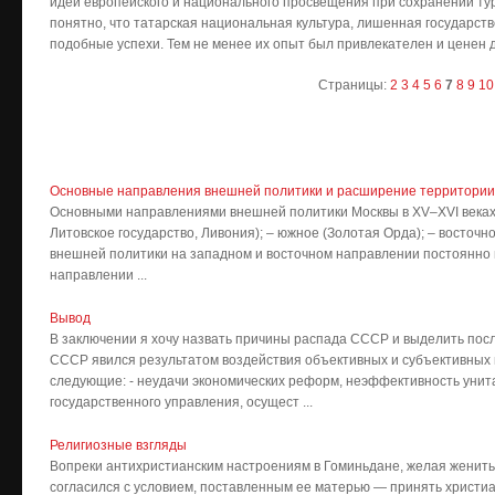
идеи европейского и национального просвещения при сохранении ту
понятно, что татарская национальная культура, лишенная государств
подобные успехи. Тем не менее их опыт был привлекателен и ценен 
Страницы:
2
3
4
5
6
7
8
9
10
Основные направления внешней политики и расширение территории Р
Основными направлениями внешней политики Москвы в XV–XVI веках б
Литовское государство, Ливония); – южное (Золотая Орда); – восточн
внешней политики на западном и восточном направлении постоянно 
направлении ...
Вывод
В заключении я хочу назвать причины распада СССР и выделить пос
СССР явился результатом воздействия объективных и субъективных 
следующие: - неудачи экономических реформ, неэффективность уни
государственного управления, осущест ...
Религиозные взгляды
Вопреки антихристианским настроениям в Гоминьдане, желая женить
согласился с условием, поставленным ее матерью — принять христиа