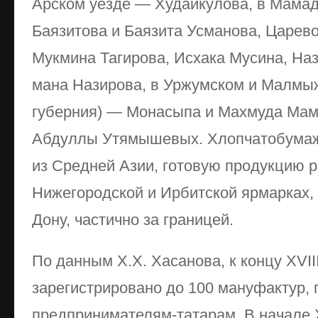
Арском уезде — Худайкулова, в Мама
Баязитова и Баязита Усманова, Царев
Мукмина Тагирова, Исхака Мусина, На
мана Назирова, в Уржумском и Малмыж
губерния) — Монасыпа и Махмуда Мам
Абдуллы Утямышевых. Хлопчатобумаж
из Средней Азии, готовую продукцию 
Нижегородской и Ирбитской ярмарках, 
Дону, частично за границей.
По данным Х.Х. Хасанова, к концу XVII
зарегистрировано до 100 мануфактур,
предпринимателям-татарам. В начале 