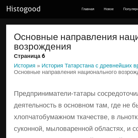
Histogood
Главная
Новое
Популяр
Основные направления нац
возрождения
Страница 6
История
»
История Татарстана с древнейших в
Основные направления национального возрож
Предприниматели-татары сосредоточи
деятельность в основном там, где не 
хлопчатобумажном ткачестве, в льнотк
суконной, мыловаренной областях, и с