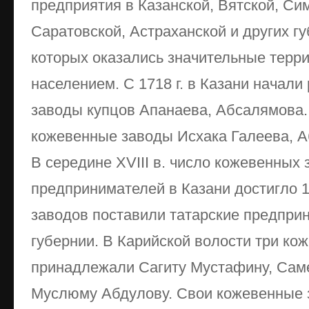
предприятия в Казанской, Вятской, Си
Саратовской, Астраханской и других гу
которых оказались значительные терри
населением. С 1718 г. в Казани начал
заводы купцов Апанаева, Абсалямова.
кожевенные заводы Исхака Галеева, А
В середине XVIII в. число кожевенных 
предпринимателей в Казани достигло 
заводов поставили татарские предпри
губернии. В Карийской волости три ко
принадлежали Сагиту Мустафину, Саме
Муслюму Абдулову. Свои кожевенные з