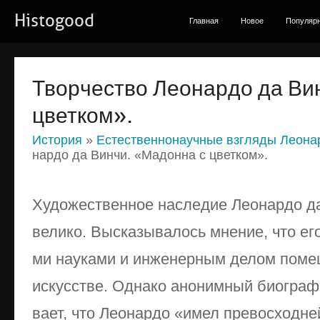
Histogood
Главная
Новое
Популяр
Твор­че­ст­во Ле­о­нар­до да Ви
цвет­ком».
История
»
Естественнонаучные взгляды Леона
нар­до да Вин­чи. «Ма­дон­на с цвет­ком».
Ху­до­же­ст­вен­ное на­сле­дие Ле­о­нар­до да
ве­ли­ко. Вы­ска­зы­ва­лось мне­ние, что его 
ми нау­ка­ми и ин­же­нер­ным де­лом по­ме­ш
ис­кус­ст­ве. Од­на­ко ано­ним­ный био­граф
ва­ет, что Ле­о­нар­до «имел пре­вос­ход­н