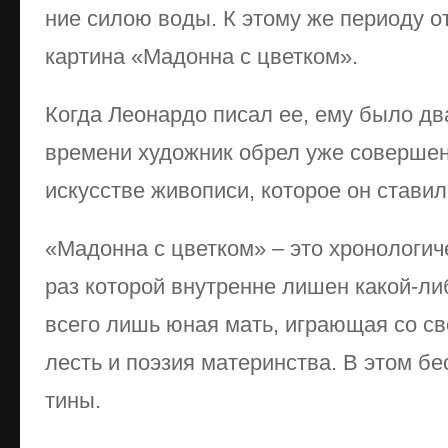
ние си­лою во­ды. К это­му же пе­рио­ду от
кар­ти­на «Ма­дон­на с цвет­ком».
Ко­гда Ле­о­нар­до пи­сал ее, ему бы­ло д
вре­ме­ни ху­дож­ник об­рел уже со­вер­шен­
ис­кус­ст­ве жи­во­пи­си, ко­то­рое он ста­в
«Ма­дон­на с цвет­ком» – это хро­но­ло­ги­ч
раз ко­то­рой внут­рен­не ли­шен ка­кой-ли­
все­го лишь юная мать, иг­раю­щая со сво
лесть и по­эзия ма­те­рин­ст­ва. В этом бес
ти­ны.