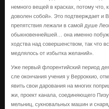
не­мно­го ве­щей в крас­ках, по­то­му что, к
до­во­лен со­бой». Это под­твер­жда­ет и Ва­
пре­пят­ст­вия ле­жа­ли в са­мой ду­ше Ле­о
обык­но­вен­ней­шей… она имен­но по­бу­ж­
ход­ст­ва над со­вер­шен­ст­вом, так что вс
мед­ля­лось от из­быт­ка же­ла­ний».
Уже пер­вый фло­рен­тий­ский пе­ри­од дея­
сле окон­ча­ния уче­ния у Вер­рок­кио, от­м
явить свои да­ро­ва­ния на мно­гих по­при­щ
жи, про­ект ка­на­ла, со­еди­няю­ще­го Пи­зу
мель­ниц, сук­но­валь­ных ма­шин и сна­ря­