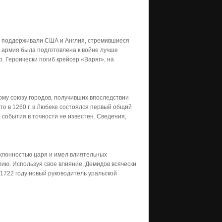
ию поддерживали США и Англия, стремившиеся
я армия была подготовлена к войне лучше
. Героически погиб крейсер «Варяг», на
ому союзу городов, получивших впоследствии
что в 1260 г. в Любеке состоялся первый общий
о события в точности не известен. Сведения,
клонностью царя и имел влиятельных
ию. Используя свое влияние, Демидов всячески
 1722 году новый руководитель уральской