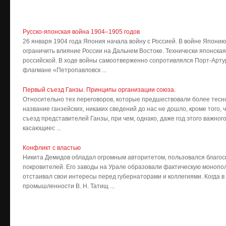
Русско-японская война 1904–1905 годов
26 января 1904 года Япония начала войну с Россией. В войне Япон
ограничить влияние России на Дальнем Востоке. Технически японска
российской. В ходе войны самоотверженно сопротивлялся Порт-Артур
флагмане «Петропавловск ...
Первый съезд Ганзы. Принципы организации союза.
Относительно тех переговоров, которые предшествовали более тесн
название ганзейских, никаких сведений до нас не дошло, кроме того, 
съезд представителей Ганзы, при чем, однако, даже год этого важног
касающиес ...
Конфликт с властью
Никита Демидов обладал огромным авторитетом, пользовался благос
покровителей. Его заводы на Урале образовали фактическую монопол
отстаивал свои интересы перед губернаторами и коллегиями. Когда в
промышленности В. Н. Татищ ...