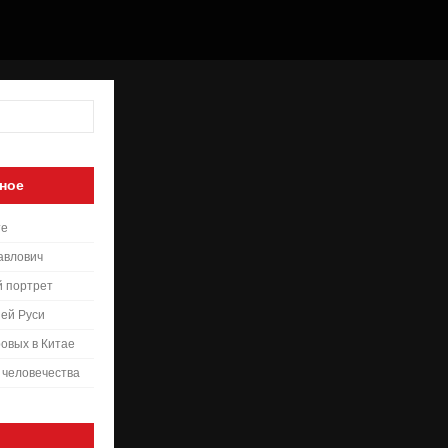
ное
те
авлович
й портрет
ей Руси
овых в Китае
 человечества