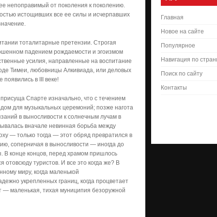
лее непоправимый от поколения к поколению.
остью истощивших все ее силы и исчерпавших
Главная
значение.
Новое на сайте
итании тоталитарные претензии. Строгая
Популярное
стошенном падением рождаемости и эгоизмом
Навигация по стра
ственные усилия, направленные на воспитание
оде Тимеи, любовницы Алкивиада, или деловых
Поиск по сайту
оявились в III веке!
Контакты
 присуща Спарте изначально, что с течением
одом для музыкальных церемоний; позже нагота
язаний в выносливости к солнечным лучам в
ывалась вначале невинная борьба между
оху — только тогда — этот обряд превратился в
ию, соперничая в выносливости — иногда до
. В конце концов, перед храмом пришлось
 отовсюду туристов. И все это когда же? В
нному миру, когда маленькой
адежно укрепленных границ, когда процветает
ет — маленькая, тихая муниципия безоружной