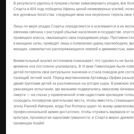
В результате удалось в лучшем случае замаскировать упадок, все бо
Спарта в 404 году победила Афины ценой неимоверных усилий, полн
все духовные богатства: следующие века она неуклонно теряла свое 
Лишь по мере упадка Спарты определяются и усиливаются в ее восп
евгеника связана с растущей убылью населения в государстве, опу
правящего класса, смыкающего свои поредевшие ряды. Противоесте
в женщине силы, приводят лишь к появлению цариц-прелюбодеек, вр
женщин, самовластно распоряжающихся землей и движимостью, какие п
Внимательный анализ источников показывает, что суровость не была
времени она постоянно усиливалась. В VI веке Гимнопедии были пов
детей потеряла свое ритуальное значение и стала поводом для сост
палящий летний зной. Перед жертвенником Артемиды-Орфии разыгр
двумя группами детей за разложенные на алтаре сыры. В римскую эп
ужасающее испытание, где мальчики подвергались зверскому бичеван
смерти — на глазах у привлеченной этим садистским зрелищем толпы
соорудить полукругом зрительские места, чтобы вместить стекающихся
эпоху Ранней Империи, когда Pax Romana царит по всему цивилизова
профессиональной армии достаточно, чтобы отражать варваров от н
культура, проникнутая идеалами гуманности, и Спарта мирно дремл
провинции Ахайя!