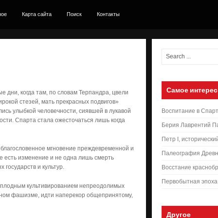
ное
Карта сайта
Поиск
Контакты
Самое интерес
е дни, когда там, по словам Терпандра, цвели
рокой стезей, мать прекрасных подвигов»
лись улыбкой человечности, сиявшей в лукавой
Воспитание в Спар
ости. Спарта стала ожесточаться лишь когда
Берия Лаврентий П
Петр I, исторически
ть благословенное мгновение преждевременной и
Палеография Древн
не есть изменение и не одна лишь смерть
 государств и культур.
Восстание краснобр
Первобытная эпоха
есплодным культивированием непреодолимых
нном фашизме, идти наперекор общепринятому,
Другое