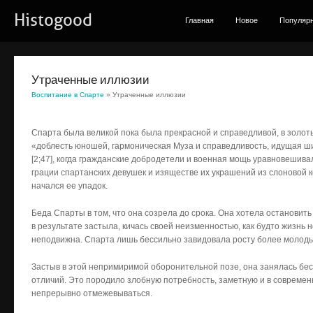
Histogood
Главная
Новое
Популяр
Утраченные иллюзии
Воспитание в Спарте
» Утраченные иллюзии
Спарта была великой пока была прекрасной и справедливой, в золоты
«доблесть юношей, гармоническая Муза и справедливость, идущая ши
[2;47], когда гражданские добродетели и военная мощь уравновешива
грации спартанских девушек и изяществе их украшений из слоновой к
начался ее упадок.
Беда Спарты в том, что она созрела до срока. Она хотела останови
в результате застыла, кичась своей неизменностью, как будто жизнь 
неподвижна. Спарта лишь бессильно завидовала росту более молодых
Застыв в этой непримиримой оборонительной позе, она занялась б
отличий. Это породило злобную потребность, заметную и в совреме
непрерывно отмежевываться.