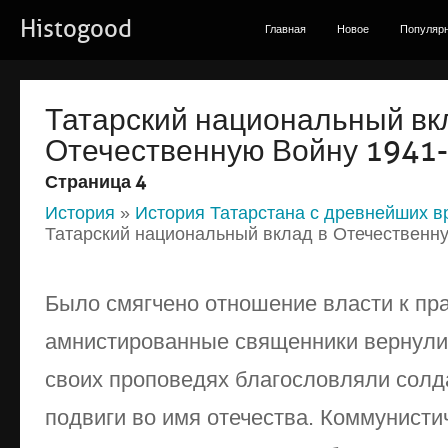
Histogood
Главная
Новое
Популяр
Татарский национальный вк
Отечественную Войну 1941-1
Страница 4
История
»
История Татарстана с древнейших в
Татарский национальный вклад в Отечественну
Было смягчено отношение власти к пр
амнистированные священники вернулис
своих проповедях благословляли солд
подвиги во имя отечества. Коммунисти