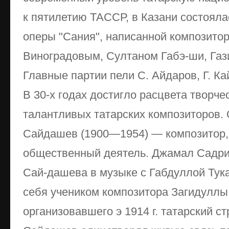
к пятилетию ТАССР, в Казани состояла
оперы "Сания", написанной композито
Виноградовым, Султаном Габэ-ши, Га
Главные партии пели С. Айдаров, Г. К
В 30-х годах достигло расцвета творч
талантливых татарских композиторов. 
Сайдашев (1900—1954) — композитор, 
общественный деятель. Джамал Садри
Сай-дашева в музыке с Габдуллой Тук
себя учеником композитора Загидуллы
организовавшего э 1914 г. татарский ст