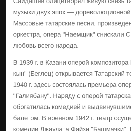
Сайдашев олицетворял живую связь т
музыки двух эпох — дореволюционной
Массовые татарские песни, произведе
оркестра, опера "Наемщик" снискали 
любовь всего народа.
В 1939 г. в Казани оперой композитора
кын" (Беглец) открывается Татарский т
1940 г. здесь состоялась премьера о
"Галиябану". Наряду с оперой татарск
обогатилась комедией и выдвинувшимс
балетом. В военном 1942 г. театр осущ
комедии Джаудата Файзи "Башмачки". В