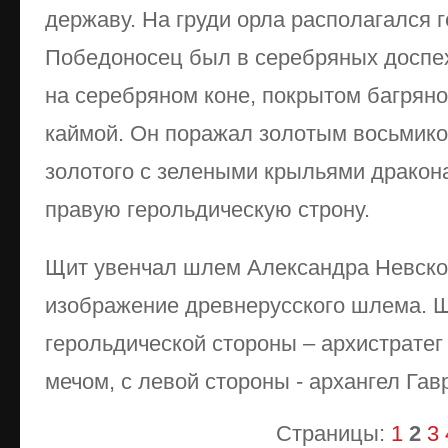
державу. На груди орла располагался 
Победоносец был в серебряных доспех
на серебряном коне, покрытом багряно
каймой. Он поражал золотым восьмико
золотого с зелеными крыльями дракона
правую герольдическую строну.
Щит увенчал шлем Александра Невског
изображение древнерусского шлема. Щ
герольдической стороны – архистрате
мечом, с левой стороны - архангел Гав
Страницы:
1
2
3