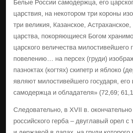
Белые России самодержца, его царског
царствия, на некотором три короны и
три великия, Казанское, Астраханское
царства, покоряющиеся Богом хранимо
царского величества милостивейшего 
повелению… на персех (груди) изобра
пазноктах (когтях) скипетр и яблоко (де
являют милостивейшего государя, его 
самодержца и обладателя» (72,69; 61,11
Следовательно, в XVII в. окончательно
российского герба – двуглавый орел с
и державой в лапах, на груди которого