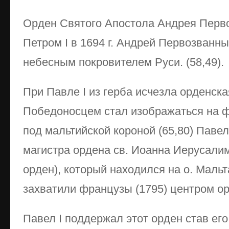
Орден Святого Апостола Андрея Перв
Петром I в 1694 г. Андрей Первозванн
небесным покровителем Руси. (58,49).
При Павле I из герба исчезла орденска
Победоносцем стал изображаться на ф
под мальтийской короной (65,80) Павел
магистра ордена св. Иоанна Иерусали
орден), который находился на о. Мальта
захватили французы (1795) центром ор
Павел I поддержал этот орден став ег