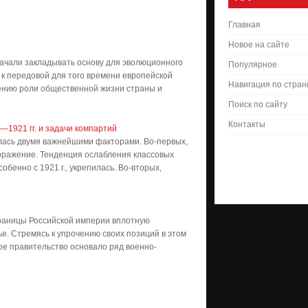
Главная
Новое на сайте
ачали закладывать основу для эволюционного
Популярное
 к передовой для того времени европейской
Навигация по стра
ению роли общественной жизни страны и
Поиск по сайту
Контакты
1921 гг. и задачи компартий
лась двумя важнейшими факторами. Во-первых,
оражение. Тенденция ослабления классовых
обенно с 1921 г., укрепилась. Во-вторых,
границы Российской империи вплотную
е. Стремясь к упрочению своих позиций в этом
ое правительство основало ряд военно-