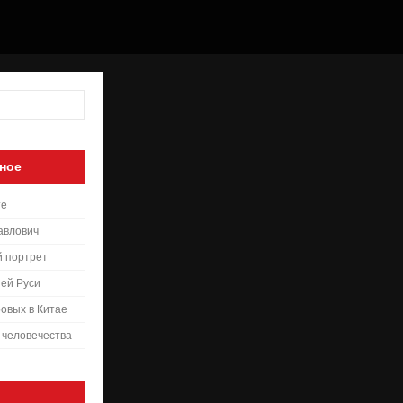
ное
те
авлович
й портрет
ей Руси
овых в Китае
 человечества