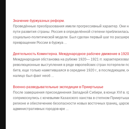
Значение буржуазных реформ.
Проведённые преобразования имели прогрессивный характер. Они н
пути развития страны. Россия в определённой степени приблизилась
социально-политической модели. Был сделан первый шаг по расшир
превращении России в буржуа ...
Деятельность Коминтерна. Международное рабочее движение в 1920—
Международная обстановка на рубеже 1920— 1921 гг. характеризова
революционные выступления в ряде европейских стран потерпели п
битв, еще только наметившаяся в середине 1920 г., в последующем, ос
налицо был факт необ ...
Военно-разведывательные экспедиции в Прииртышье
После завершения присоединения Западной Сибири, в конце XVI в. 
соприкоснулись с кочевьями Казахского ханства в степном Прииртышь
регионе и обеспечению безопасности новых восточных границ, царск
административных городов-кре ...