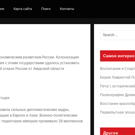
ное
Карта сайта
Поиск
Контакты
Самое интерес
ономическим развитием России. Колонизация
я с этими государствами удалось установить
б отказе России от Амурской области
Воспитание в Спар
Берия Лаврентий П
Петр I, исторически
Палеография Древн
стыря.
Восстание краснобр
отовила сильные дипломатические кадры,
Первобытная эпоха
ацию в Европе и Азии. Военно-политические
 на территории империи проживало 39 миллионов
Другое