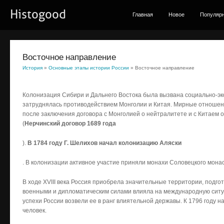
Histogood
Главная
Новое
Популяр
Восточное направление
История
»
Основные этапы истории России
» Восточное направление
Колонизация Сибири и Дальнего Востока была вызвана социально-эк
затруднялась противодействием Монголии и Китая. Мирные отношени
после заключения договора с Монголией о нейтралитете и с Китаем о
(
Нерчинский договор 1689 года
).
В 1784 году Г. Шелихов начал колонизацию Аляски
. В колонизации активное участие приняли монахи Соловецкого мона
В ходе XVIII века Россия приобрела значительные территории, подг
военными и дипломатическим силами влияла на международную ситу
успехи России возвели ее в ранг влиятельной державы. К 1796 году
человек.