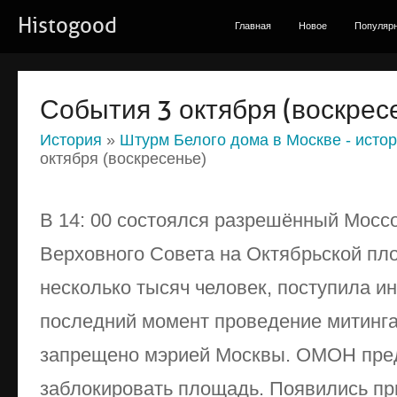
Histogood
Главная
Новое
Популяр
События 3 октября (воскрес
История
»
Штурм Белого дома в Москве - исто
октября (воскресенье)
В 14: 00 состоялся разрешённый Мосс
Верховного Совета на Октябрьской пл
несколько тысяч человек, поступила и
последний момент проведение митинг
запрещено мэрией Москвы. ОМОН пре
заблокировать площадь. Появились пр