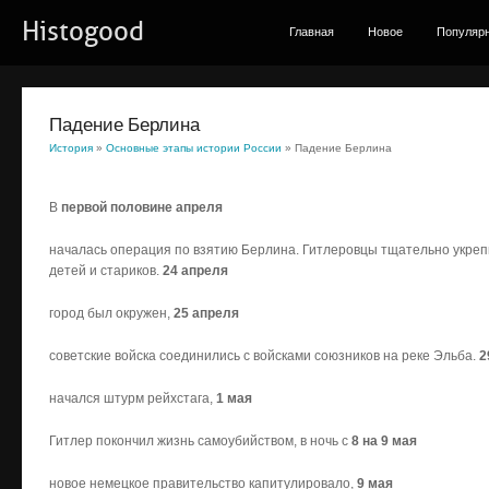
Histogood
Главная
Новое
Популяр
Падение Берлина
История
»
Основные этапы истории России
» Падение Берлина
В
первой половине апреля
началась операция по взятию Берлина. Гитлеровцы тщательно укреп
детей и стариков.
24 апреля
город был окружен,
25 апреля
советские войска соединились с войсками союзников на реке Эльба.
2
начался штурм рейхстага,
1 мая
Гитлер покончил жизнь самоубийством, в ночь с
8 на 9 мая
новое немецкое правительство капитулировало,
9 мая