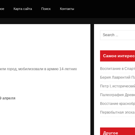
ное
Карта сайта
Поиск
Контакты
Самое интерес
Воспитание в Спар
или город, мобилизовали в армию 14‑летних
Берия Лаврентий П
Петр I, исторически
Палеография Древн
9 апреля
Восстание краснобр
Первобытная эпоха
Другое