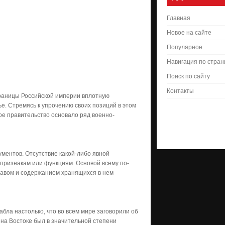
Главная
Новое на сайте
Популярное
Навигация по стра
Поиск по сайту
Контакты
границы Российской империи вплотную
е. Стремясь к упрочению своих позиций в этом
ое правительство основало ряд военно-
ментов. Отсутствие какой-либо явной
признакам или функциям. Основой всему по-
авом и содержанием хранящихся в нем
бла настолько, что во всем мире заговорили об
 на Востоке был в значительной степени