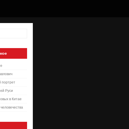
ное
те
авлович
й портрет
ей Руси
овых в Китае
 человечества