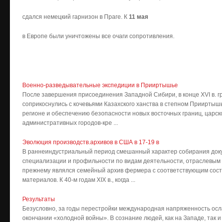
сдался немецкий гарнизон в Праге. К
11 мая
в Европе были уничтожены все очаги сопротивления.
Военно-разведывательные экспедиции в Прииртышье
После завершения присоединения Западной Сибири, в конце XVI в. 
соприкоснулись с кочевьями Казахского ханства в степном Прииртышь
регионе и обеспечению безопасности новых восточных границ, царск
административных городов-кре ...
Эволюция производств.архивов в США в 17-19 в
В раннеиндустриальный период смешанный характер собирания доку
специализации и профильности по видам деятельности, отраслевым 
прежнему являлся семейный архив фермера с соответствующим сост
материалов. К 40-м годам XIX в., когда ...
Результаты
Безусловно, за годы перестройки международная напряженность осла
окончании «холодной войны». В сознание людей, как на Западе, так и