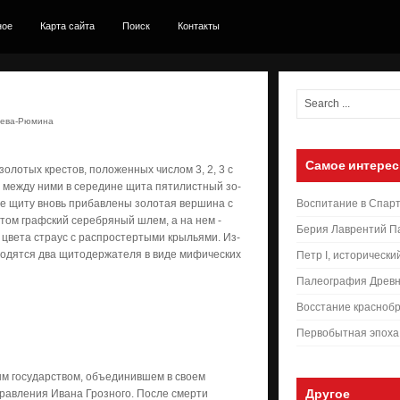
ное
Карта сайта
Поиск
Контакты
жева-Рюмина
Самое интерес
олотых крестов, положенных числом 3, 2, 3 с
 между ними в се­редине щита пятилистный зо­
 же щиту вновь прибавлены золотая вершина с
Воспитание в Спар
ом графский серебряный шлем, а на нем -
Берия Лаврентий П
 цвета страус с распростертыми крыльями. Из-
одятся два щитодержателя в виде ми­фических
Петр I, исторически
Палеография Древн
Восстание краснобр
Первобытная эпоха
ым государством, объединившем в своем
Другое
правления Ивана Грозного. После смерти