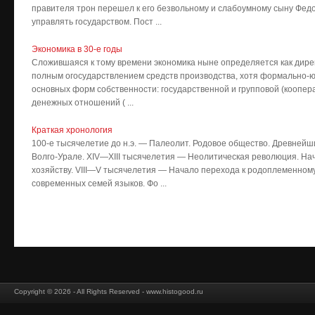
правителя трон перешел к его безвольному и слабоумному сыну Федо
управлять государством. Пост ...
Экономика в 30-е годы
Сложившаяся к тому времени экономика ныне определяется как дирек
полным огосударствлением средств производства, хотя формально-ю
основных форм собственности: государственной и групповой (коопера
денежных отношений ( ...
Краткая хронология
100-е тысячелетие до н.э. — Палеолит. Родовое общество. Древнейш
Волго-Урале. XIV—XIII тысячелетия — Неолитическая революция. На
хозяйству. VIII—V тысячелетия — Начало перехода к родоплеменном
современных семей языков. Фо ...
Copyright © 2026 - All Rights Reserved - www.histogood.ru