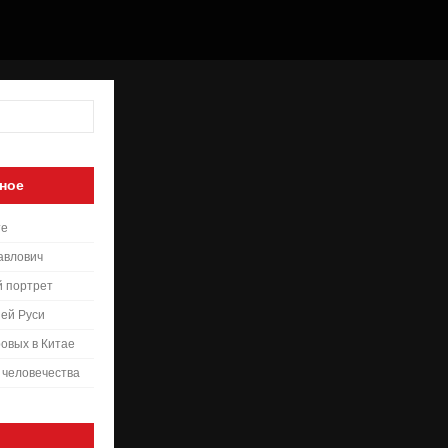
ное
те
авлович
й портрет
ей Руси
овых в Китае
 человечества