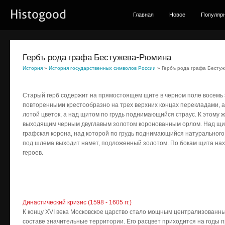
Histogood
Главная
Новое
Популяр
Гербъ рода графа Бестужева-Рюмина
История
»
История государственных символов России
» Гербъ рода графа Бесту
Старый герб содержит на прямостоящем щите в черном поле восемь з
повторенными крестообразно на трех верхних концах пере­кладами, а
лотой цветок, а над щитом по грудь поднимающийся стра­ус. К этому
выходящим черным двугла­вым золотом коронованным орлом. Над щит
графская корона, над которой по грудь поднимающийся натурального
под шлема выходит намет, подло­женный золотом. По бокам щита нах
героев.
Династический кризис (1598 - 1605 гг.)
К концу XVI века Московское царство стало мощным централизованн
составе значительные территории. Его расцвет приходится на годы 