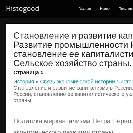
Histogood
Главная
Новое
Популяр
Становление и развитие кап
Развитие промышленности 
становление ее капиталисти
Сельское хозяйство страны.
Страница 1
История
»
Связь экономической истории с исто
Становление и развитие капитализма в Росси
России, становление ее капиталистического ук
страны.
Политика меркантилизма Петра Первог
экономического развития страны