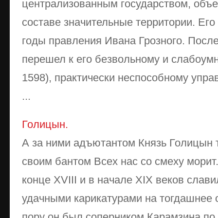
централизованным государством, объ
составе значительные территории. Его
годы правления Ивана Грозного. После
перешел к его безвольному и слабоум
1598), практически неспособному упра
...
Голицын.
А за ними адъютантом Князь Голицын 
своим бантом Всех нас со смеху морит
конце XVIII и в начале XIX веков слав
удачными карикатурами на тогдашнее 
пору он был соперником Карамзина по