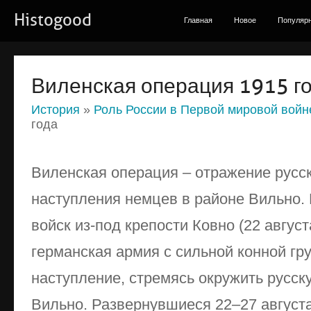
Histogood
Главная
Новое
Популяр
Виленская операция 1915 г
История
»
Роль России в Первой мировой войн
года
Виленская операция – отражение русс
наступления немцев в районе Вильно. 
войск из-под крепости Ковно (22 август
германская армия с сильной конной г
наступление, стремясь окружить русск
Вильно. Развернувшиеся 22–27 августа