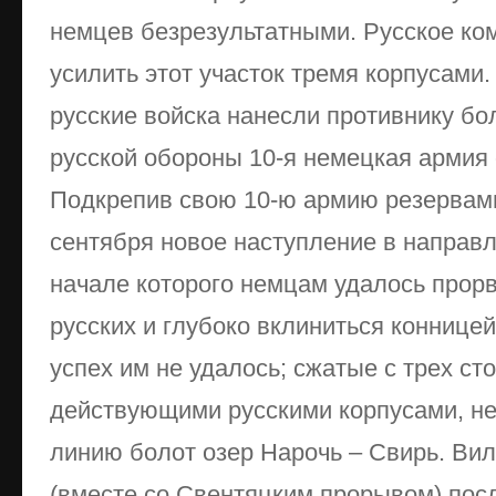
немцев безрезультатными. Русское ко
усилить этот участок тремя корпусами
русские войска нанесли противнику б
русской обороны 10-я немецкая армия 
Подкрепив свою 10-ю армию резервам
сентября новое наступление в направ
начале которого немцам удалось прор
русских и глубоко вклиниться конницей
успех им не удалось; сжатые с трех ст
действующими русскими корпусами, н
линию болот озер Нарочь – Свирь. Ви
(вместе со Свентяцким прорывом) пос