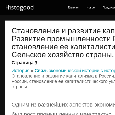
Histogood
Главная
Новое
Популяр
Становление и развитие кап
Развитие промышленности 
становление ее капиталисти
Сельское хозяйство страны.
Страница 3
История
»
Связь экономической истории с исто
Становление и развитие капитализма в Росси
России, становление ее капиталистического ук
страны.
Одним из важнейших аспектов экономи
был рост промышленных мануфактур. Р