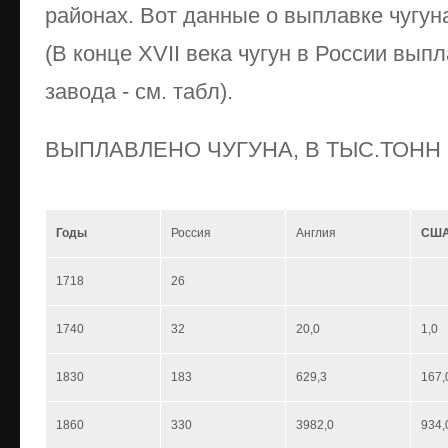
районах. Вот данные о выплавке чугуна 
(В конце XVII века чугун в России вып
завода - см. табл).
ВЫПЛАВЛЕНО ЧУГУНА, В ТЫС.ТОНН
Годы
Россия
Англия
СШ
1718
26
1740
32
20,0
1,0
1830
183
629,3
167,
1860
330
3982,0
934,