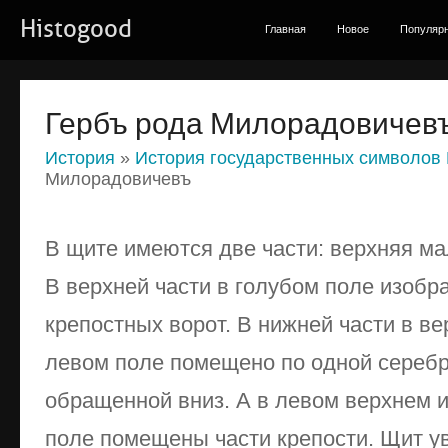
Histogood
Главная
Новое
Популяр
Гербъ рода Милорадовичев
История
»
История государственных символов
Милорадовичевъ
В щите имеются две части: вер­хняя м
В верхней части в голубом поле изобр
крепост­ных ворот. В нижней части в в
левом поле помещено по одной серебр
обращенной вниз. А в левом верхнем 
поле помещены части кре­пости. Щит у