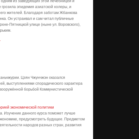
л одним из заведующих этой лечебницей и
у грозила эпидемия азиатской холеры, и
 его жителей. Благодаря заботам Жбанкова
ка. Он устраивал и сам читал публичные
рхне-Пятницкой улице (ныне ул. Воровского),
рьким.
7
Маньчжурии. Цзян Чжунчжэн оказался
ей, выступлениями спорадического характера
й вооружённой борьбой Коммунистической
орией экономической политики
а. Изучение данного курса поможет лучше
 экономике, предусмотреть будущее. Предметом
еятельности народов разных стран, развития