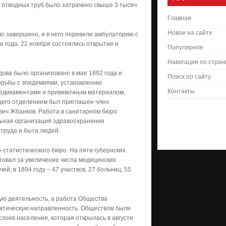
 отводных труб было затрачено свыше 3 тысяч
Главная
Новое на сайте
ло завершено, и в него перевели амбулаторию с
 года. 22 ноября состоялись открытие и
Популярное
Навигация по стра
ова было организовано в мае 1892 года и
Поиск по сайту
борьбы с эпидемиями, установлению
Контакты
медикаментами и прививочным материалом,
щего отделением был приглашен член
вич Жбанков. Работа в санитарном бюро
ильная организация здравоохранения
труда и быта людей.
-статистического бюро. На пяти губернских
атовал за увеличение числа медицинских
чей; в 1894 году – 47 участков, 27 больниц, 55
ую деятельность, а работа Общества
рактическую направленность. Обществом были
оев населения, которая открылась в августе