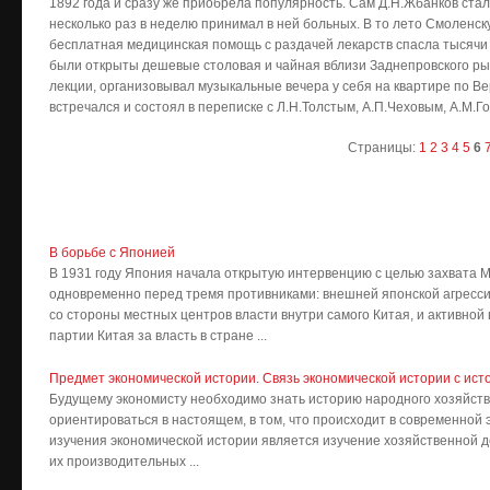
1892 года и сразу же приобрела популярность. Сам Д.Н.Жбанков ста
несколько раз в неделю принимал в ней больных. В то лето Смоленск
бесплатная медицинская помощь с раздачей лекарств спасла тысячи
были открыты дешевые столовая и чайная вблизи Заднепровского рын
лекции, организовывал музыкальные вечера у себя на квартире по Ве
встречался и состоял в переписке с Л.Н.Толстым, А.П.Чеховым, А.М.Го
Страницы:
1
2
3
4
5
6
В борьбе с Японией
В 1931 году Япония начала открытую интервенцию с целью захвата 
одновременно перед тремя противниками: внешней японской агресси
со стороны местных центров власти внутри самого Китая, и активно
партии Китая за власть в стране ...
Предмет экономической истории. Связь экономической истории с ист
Будущему экономисту необходимо знать историю народного хозяйств
ориентироваться в настоящем, в том, что происходит в современной
изучения экономической истории является изучение хозяйственной д
их производительных ...