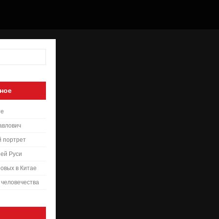
ное
те
авлович
й портрет
ей Руси
овых в Китае
 человечества