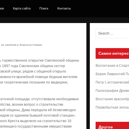
ное
Карта сайта
Поиск
Контакты
 их занятия и благосостояние
Самое интерес
ось торжественное открытие Смоленской общины
Воспитание в Спар
е 1897 года Смоленская община сестер
овской улице, рядом с общиной открыло
Берия Лаврентий П
озможности врачебной помощи бедным жителям
ои теоретические познания по медицине,
Петр I, исторически
Палеография Древн
таточной площади, отсутствовали необходимые
Восстание краснобр
обства, возник вопрос о строительстве
Первобытная эпоха
ской общины, Дума передала ей безвозмездно
рядом со зданием бывшей почтовой станции».
ного Креста выделило на строительство 16
равляющего государственными имуществами
Другое