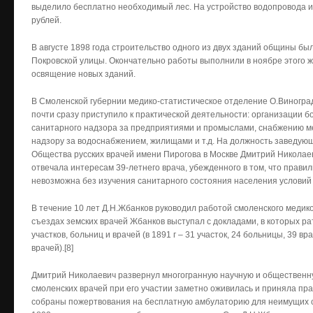
выделило бесплатно необходимый лес. На устройство водопровода и
рублей.
В августе 1898 года строительство одного из двух зданий общины бы
Покровской улицы. Окончательно работы выполнили в ноябре этого же
освящение новых зданий.
В Смоленской губернии медико-статистическое отделение О.Виноград
почти сразу приступило к практической деятельности: организации 
санитарного надзора за предприятиями и промыслами, снабжению 
надзору за водоснабжением, жилищами и т.д. На должность заведую
Общества русских врачей имени Пирогова в Москве Дмитрий Николае
отвечала интересам 39-летнего врача, убежденного в том, что прав
невозможна без изучения санитарного состояния населения условий 
В течение 10 лет Д.Н.Жбанков руководил работой смоленского медико
съездах земских врачей Жбанков выступал с докладами, в которых р
участков, больниц и врачей (в 1891 г – 31 участок, 24 больницы, 39 вра
врачей).[8]
Дмитрий Николаевич развернул многогранную научную и общественн
смоленских врачей при его участии заметно оживилась и приняла п
собраны пожертвования на бесплатную амбулаторию для неимущих сл