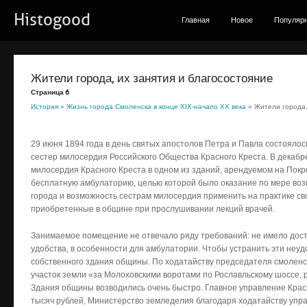
Histogood
Главная
Новое
Популяр
Жители города, их занятия и благосостояние
Страница 6
История
»
Жизнь города Смоленска в конце ХІХ-начало ХХ века
» Жители города,
29 июня 1894 года в день святых апостолов Петра и Павла состоял
сестер милосердия Российского Общества Красного Креста. В декабр
милосердия Красного Креста в одном из зданий, арендуемом на Покр
бесплатную амбулаторию, целью которой было оказание по мере в
города и возможность сестрам милосердия применить на практике св
приобретенные в общине при прослушивании лекций врачей.
Занимаемое помещение не отвечало ряду требований: не имело дос
удобства, в особенности для амбулатории. Чтобы устранить эти неуд
собственного здания общины. По ходатайству председателя смолен
участок земли «за Молоховскими воротами по Рославльскому шоссе, 
Здания общины возводились очень быстро. Главное управление Крас
тысяч рублей, Министерство земледелия благодаря ходатайству уп