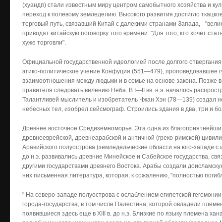
(хуандп) стали известным миру центром самобытного хозяйства и ку
переход к полевому земледелию. Высокого развития достигло ткацко
торговый путь, связавший Китай с далекими странами Запада, - "вели
приводят китайскую поговорку того времени: "Для того, кто хочет ст
хуже торговли".
Официальной государственной идеологией после долгого отвергани
этико-политическое учение Конфуция (551—479), проповедовавшее г
взаимоотношения между людьми и в семье на основе закона. Позже в
правителя следовать велению Неба. В I—II вв. н.э. началось распрос
Талантливей мыслитель и изобретатель Чжан Хэн (78—139) создал 
небесных тел, изобрел сейсмограф. Строились здания в два, три и бо
Древнее восточное Средиземноморье. Эта одна из благоприятнейши
древнееврейской, древнеарабской и античной (греко-римской) цивили
Аравийского полуострова (земледельческие области на юго-западе с 
до н.э. развивались древние Минейское и Сабейское государства, с
другими государствами древнего Востока. Арабы создали доисламскую
них письменная литература, которая, к сожалению, "полностью погибл
" На северо-западе полуострова с ослаблением египетской гегемонии 
города-государства, в том числе Палестина, которой овладели плем
появившиеся здесь еще в XIII в. до н.э. Близкие по языку племена х