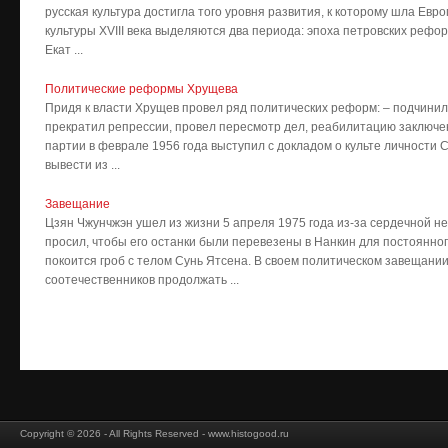
русская культура достигла того уровня развития, к которому шла Евро
культуры XVIII века выделяются два периода: эпоха петровских рефор
Екат ...
Политические реформы Хрущева
Придя к власти Хрущев провел ряд политических реформ: – подчини
прекратил репрессии, провел пересмотр дел, реабилитацию заключе
партии в феврале 1956 года выступил с докладом о культе личности 
вывести из ...
Завещание
Цзян Чжунчжэн ушел из жизни 5 апреля 1975 года из-за сердечной н
просил, чтобы его останки были перевезены в Нанкин для постоянног
покоится гроб с телом Сунь Ятсена. В своем политическом завещани
соотечественников продолжать ...
Copyright © 2026 - All Rights Reserved - www.histogood.ru