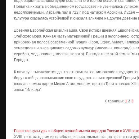
под общим названием иудеи осела на юге горной области (западнее 
Попытка их жить в объединенном государстве не увенчалась успехом
недолговечными. Израиль пал в 722 г. под натиском Ассирии, Иудея —
культура оказалась устойчивой и оказала влияние на другие древние
Древняя Европейская цивилизация. Свои истоки древняя Европейска
Эгейского моря. Южная часть материковой Греции (Пелопоннес), остров
прибрежная полоса современной Турции (Троя, Эфес, Милет, Галикарн
земледелия и выращивания садовых культур (маслины, виноград), нед
серебро, медь, свинец, железо, золото). Благодатнее этой земли "мы
Геродот.
К началу II тысячелетия до н.э. относится возникновение государства на
берут ахейцы, возвысившие свое государство в материковой Греции (
возглавляемых царем Микен Агамемноном, против Трои в начале XII в.
эпосе "Илиада".
Страницы:
1
2
3
Развитие культуры и общественной мысли народов России в XVIII век
XVIII век стал одним из наиболее значительных этапов в развитии рус