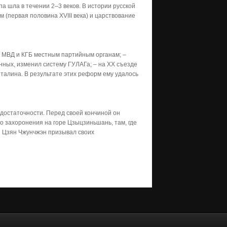
па шла в течении 2–3 веков. В истории русской
м (первая половина XVIII века) и царствование
л МВД и КГБ местным партийным органам; –
нных, изменил систему ГУЛАГа; – на ХХ съезде
Сталина. В результате этих реформ ему удалось
едостаточности. Перед своей кончиной он
о захоронения на горе Цзыцзиньшань, там, где
и Цзян Чжунчжэн призывал своих