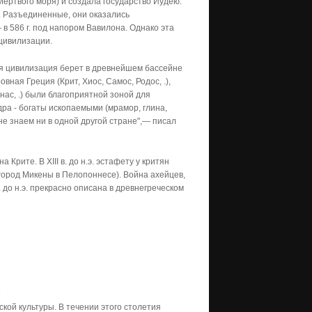
Мертвого моря) й создала государство Иудею.
. Разъединенные, они оказались
 в 586 г. под напором Вавилона. Однако эта
 цивилизации.
я цивилизация берет в древнейшем бассейне
ная Греция (Крит, Хиос, Самос, Родос, .),
ас, .) были благоприятной зоной для
ра - богаты ископаемыми (мрамор, глина,
 не знаем ни в одной другой стране",— писал
 Крите. В XIII в. до н.э. эстафету у критян
город Микены в Пелопоннесе). Война ахейцев,
 до н.э. прекрасно описана в древнегреческом
е
ской культуры. В течении этого столетия