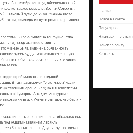
льтуры. Был изобретен плуг, обеспечивавший
е и шелкоткацкое ремесло. Возник Северный
Главная
кий шелковый путь" до Рима. Ученые часто
Новое на сайте
ать богатым, земледелие хуже ремесла, ремесло
Популярное
Навигация по стра
я властями было объявлено конфуцианство —
уманизм, предлагавшее строить
Поиск по сайту
 это учение была включена обязанность
Контакты
транение здесь буддизма/Развивается наука.
небесный глобус, воспроизводящий движение
лее этажа.
х территорий мира стала родиной
заций. В так называемой "счастливой" части
искусственным орошением) во II тысячелетии
вязанные с Шумером, Аккадом, Ашшуром и
 высокую культуру. Ученые считают, что была у
а".
в середине I тысячелетия до н.э. образовались
ена под общим названием Израиль,
анаанеев были вытеснены. Другая группа племен