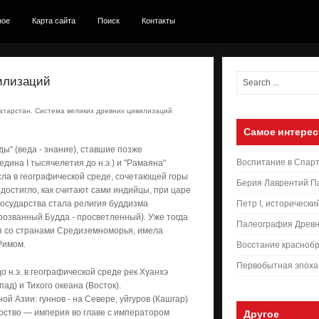
ное
Карта сайта
Поиск
Контакты
вилизаций
атарстан. Система великих древних цивилизаций
Самое интерес
ы" (веда - знание), ставшие позже
Воспитание в Спар
дина I тысячелетия до н.э.) и "Рамаяна"
осла в географической среде, сочетающей горы
Берия Лаврентий П
 достигло, как считают сами индийцы, при царе
осударства стала религия буддизма
Петр I, исторически
прозванный Будда - просветленный). Уже тогда
Палеография Древн
я со странами Средиземноморья, имела
Римом.
Восстание краснобр
Первобытная эпоха
о н.э. в географической среде рек Хуанхэ
пад) и Тихого океана (Восток).
й Азии: гуннов - на Севере, уйгуров (Кашгар)
арство — империя во главе с императором
Другое