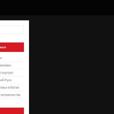
ное
те
авлович
й портрет
ей Руси
овых в Китае
 человечества