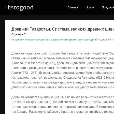
Histogood
Главная
Новое
Популяр
Древний Татарстан. Система великих древних ци
Страница 2
История
»
История Татарстана с древнейших времен до наших дней
» Древний Т
Древняя индийская цивилизация. Как свидетельствуют индийские "Вед
священными книгами, а также эпические сказания "Махабхарата" (сере
(начало I тысячелетия до н.э.), древняя индийская цивилизация выр
(Гималаи) и реки (Инд и Ганг). Наибольшего расцвета это государство
Ашоке (273—236). Духовным объединителем индийского общества и г
(основатель - ученый, реформатор Сиддхартха Га-утама, (623-544), 
Индия широко вышла на международную арену, установив отношени
дипломатические отношения с эллинскими государствами, позже и с 
Древняя китайская цивилизация. Она возникла во II—I тысячелетиях д
(Север) и Ян-цзыц-зян (Юг), горной системы Куньлунь - Куэнь Лунь (За
Непосредственно граничила она с, тюркской цивилизацией Центрально
-на Западе. Развитое китайское общество и мощное китайское госуд