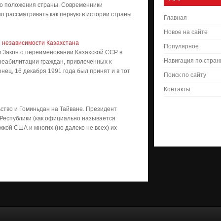
о положения страны. Современники
о рассматривать как первую в истории страны
Главная
Новое на сайте
ие независимости Казахстана
Популярное
 Закон о переименовании Казахской ССР в
Навигация по стра
 реабилитации граждан, привлеченных к
нец, 16 декабря 1991 года был принят и в тот
Поиск по сайту
Контакты
ство и Гоминьдан на Тайване. Президент
Республики (как официально называется
жкой США и многих (но далеко не всех) их