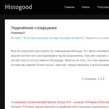
Histogood
Главная
Новое
Популяр
Уе­ди­нён­ное со­зер­ца­ние
Страница 3
История
»
Естественнонаучные взгляды Леонардо да Винчи
» Уе­ди­нён­ное со­зер­
Все его ру­ко­пи­си дос­та­лись по за­ве­ща­нию Мель­ци. Тот ма­ло по­ни­мал 
ре­шли за­тем к его на­след­ни­кам и бы­ли раз­роз­не­ны. Как уже ска­за­но, 
ле­тий спус­тя по­сле смер­ти Ле­о­нар­до. Мно­гое из то­го, что они за­клю­ча
по­то­му мы име­ем бо­лее яс­ное, чем они, пред­став­ле­ние о все­объ­ем­лю­
Страницы:
1
2
3
Социально-политический кризис конца XVI – начала XVII века в Росси
Начало XVII века характеризуется крайним обострением социальных 