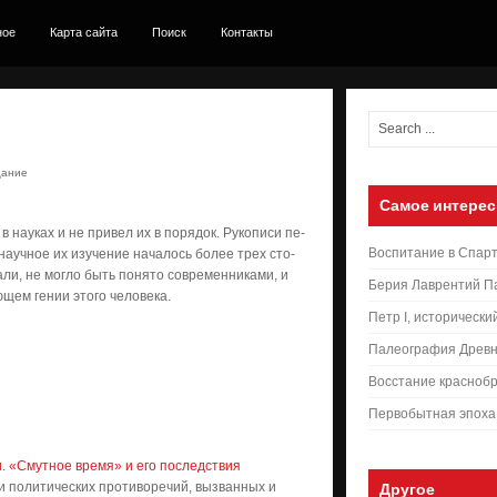
ное
Карта сайта
Поиск
Контакты
ца­ние
Самое интерес
в нау­ках и не при­вел их в по­ря­док. Ру­ко­пи­си пе­
Воспитание в Спар
на­уч­ное их изу­че­ние на­ча­лось бо­лее трех сто­
­ли, не мог­ло быть по­ня­то со­вре­мен­ни­ка­ми, и
Берия Лаврентий П
щем ге­нии это­го че­ло­ве­ка.
Петр I, исторически
Палеография Древн
Восстание краснобр
Первобытная эпоха
и. «Смутное время» и его последствия
и политических противоречий, вызванных и
Другое