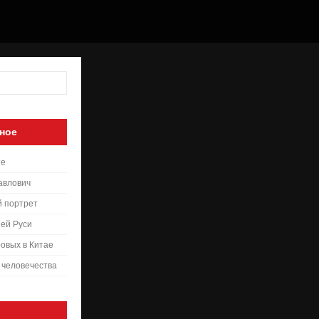
ное
те
авлович
й портрет
ей Руси
овых в Китае
 человечества