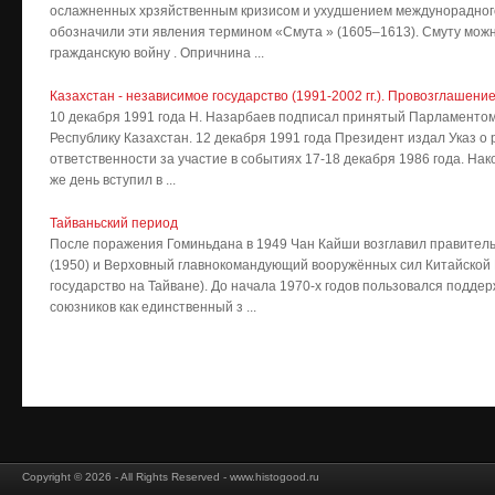
ослажненных хрзяйственным кризисом и ухудшением междунорадног
обозначили эти явления термином «Смута » (1605–1613). Смуту можн
гражданскую войну . Опричнина ...
Казахстан - независимое государство (1991-2002 гг.). Провозглашен
10 декабря 1991 года Н. Назарбаев подписал принятый Парламентом
Республику Казахстан. 12 декабря 1991 года Президент издал Указ о
ответственности за участие в событиях 17-18 декабря 1986 года. Нако
же день вступил в ...
Тайваньский период
После поражения Гоминьдана в 1949 Чан Кайши возглавил правитель
(1950) и Верховный главнокомандующий вооружённых сил Китайской 
государство на Тайване). До начала 1970-х годов пользовался поддер
союзников как единственный з ...
Copyright © 2026 - All Rights Reserved - www.histogood.ru