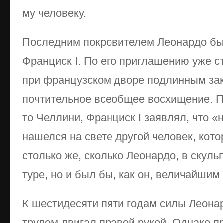
му че­ло­ве­ку.
По­след­ним по­кро­ви­те­лем Ле­о­нар­до б
Фран­циск I. По его при­гла­ше­нию уже ст
при фран­цуз­ском дво­ре под­лин­ным за­ко
почтительное всеобщее вос­хи­ще­ние. По с
то Чел­ли­ни, Фран­циск I за­яв­лял, что «н
на­шел­ся на све­те дру­гой че­ло­век, ко­
столь­ко же, сколь­ко Ле­о­нар­до, в скульп­т
ту­ре, но и был бы, как он, ве­ли­чай­шим
К шес­ти­де­ся­ти пя­ти го­дам си­лы Ле­о­на
тру­дом дви­гал пра­вой ру­кой. Од­на­ко пр