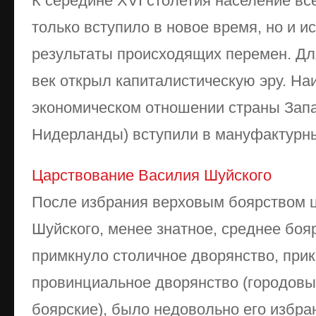
К середине XVI столетия население вс
только вступило в новое время, но и 
результаты происходящих перемен. Дл
век открыл капиталистическую эру. Н
экономическом отношении страны Запа
Нидерланды) вступили в мануфактурный
Царствование Василия Шуйского
После избрания верховым боярством 
Шуйского, менее знатное, среднее бояр
примкнуло столичное дворянство, прик
провинциальное дворянство (городовы
боярские), было недовольно его избра