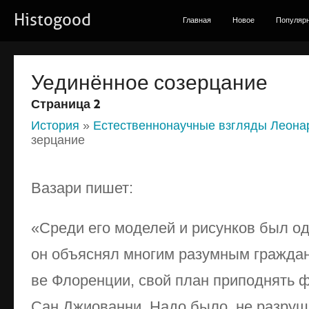
Histogood
Главная
Новое
Популяр
Уе­ди­нён­ное со­зер­ца­ние
Страница 2
История
»
Естественнонаучные взгляды Леона
зер­ца­ние
Ва­за­ри пи­шет:
«Сре­ди его мо­де­лей и ри­сун­ков был оди
он объ­яс­нял мно­гим ра­зум­ным гра­ж­да
ве Фло­рен­ции, свой план при­под­нять ф
Сан Джио­ван­ни. На­до бы­ло, не раз­ру­ш