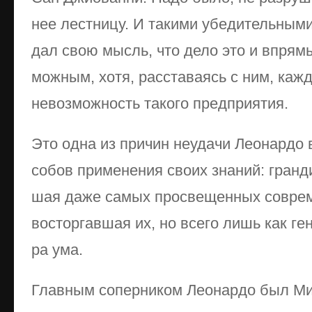
нее ле­ст­ни­цу. И та­ки­ми убе­ди­тель­ны­м
дал свою мысль, что де­ло это и впрямь к
мож­ным, хо­тя, рас­ста­ва­ясь с ним, ка­ж­
не­воз­мож­ность та­ко­го пред­при­ятия.
Это од­на из при­чин не­уда­чи Ле­о­нар­до 
со­бов при­ме­не­ния сво­их зна­ний: гран­д
шая да­же са­мых про­све­щен­ных со­вре­ме
вос­тор­гав­шая их, но все­го лишь как ге­н
ра ума.
Глав­ным со­пер­ни­ком Ле­о­нар­до был Ми­