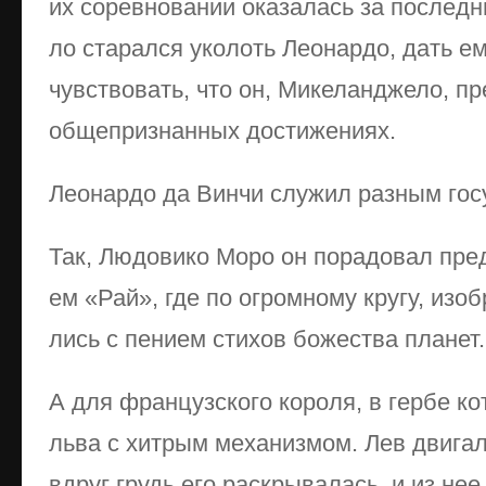
их со­рев­но­ва­нии ока­за­лась за по­след
ло ста­рал­ся уко­лоть Ле­о­нар­до, дать 
чув­ст­во­вать, что он, Ми­ке­ланд­же­ло, пр
об­ще­при­знан­ных дос­ти­же­ни­ях.
Ле­о­нар­до да Вин­чи слу­жил раз­ным го­с
Так, Лю­до­ви­ко Мо­ро он по­ра­до­вал пред
ем «Рай», где по ог­ром­но­му кру­гу, изо­
лись с пе­ни­ем сти­хов бо­же­ст­ва пла­нет.
А для фран­цуз­ско­го ко­ро­ля, в гер­бе ко­т
льва с хит­рым ме­ха­низ­мом. Лев дви­гал­
вдруг грудь его рас­кры­ва­лась, и из нее 