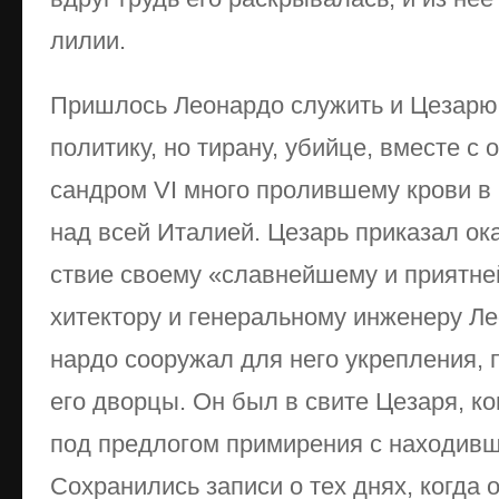
ли­лии.
При­шлось Ле­о­нар­до слу­жить и Це­за­рю
по­ли­ти­ку, но ти­ра­ну, убий­це, вме­сте с
сан­дром VI мно­го про­лив­ше­му кро­ви в 
над всей Ита­ли­ей. Це­зарь при­ка­зал ока
ст­вие сво­ему «слав­ней­ше­му и при­ят­не
хи­тек­то­ру и ге­не­раль­но­му ин­же­не­ру Л
нар­до со­ору­жал для не­го ук­ре­п­ле­ния, 
его двор­цы. Он был в сви­те Це­за­ря, ко
под пред­ло­гом при­ми­ре­ния с на­хо­див­ш
Со­хра­ни­лись за­пи­си о тех днях, ко­гда