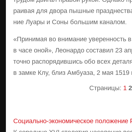
раи­вая для дво­ра пыш­ные празд­не­ст­ва,
ние Луа­ры и Со­ны боль­шим ка­на­лом.
«При­ни­мая во вни­ма­ние уве­рен­ность в
в ча­се оной», Ле­о­нар­до со­ста­вил 23 ап­
точ­но рас­по­ря­див­шись обо всех де­та­л
в зам­ке Клу, близ Ам­буа­за, 2 мая 1519 г.
Страницы:
1
2
Социально-экономическое положение Р