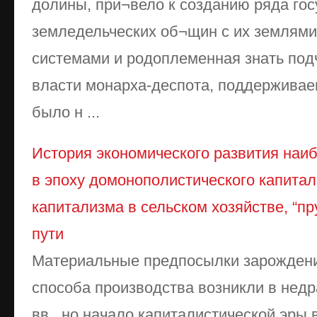
долины, при¬вело к созданию ряда го
земледельческих об¬щин с их землями
системами и родоплеменная знать под
власти монарха-деспота, поддерживае
было н ...
История экономического развития наи
в эпоху домонополистического капитал
капитализма в сельском хозяйстве, “пр
пути
Материальные предпосылки зарождени
способа производства возникли в нед
вв., но начало капиталистической эры в