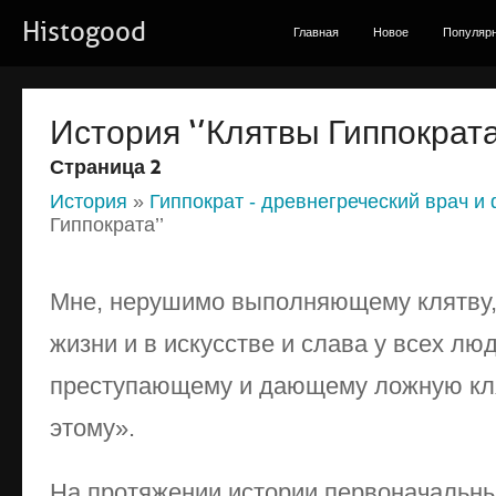
Histogood
Главная
Новое
Популяр
История ‘’Клятвы Гиппократа
Страница 2
История
»
Гиппократ - древнегреческий врач 
Гиппократа’’
Мне, нерушимо выполняющему клятву, 
жизни и в искусстве и слава у всех лю
преступающему и дающему ложную кля
этому».
На протяжении истории первоначальны